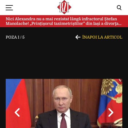
Nici Alexandra nu a mai rezistat lângă infractorul Ștefan
Manolache! „Prințișorul taximetriștilor” din Iași a divorţat
după doi ani de căsnicie
POZA
1
/
5
ÎNAPOI LA ARTICOL