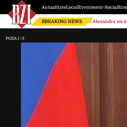
Actualitate
Local
Eveniment-Social
Eco
BREAKING NEWS
Nici Alexandra nu a 
de căsnicie
POZA
1
/
5