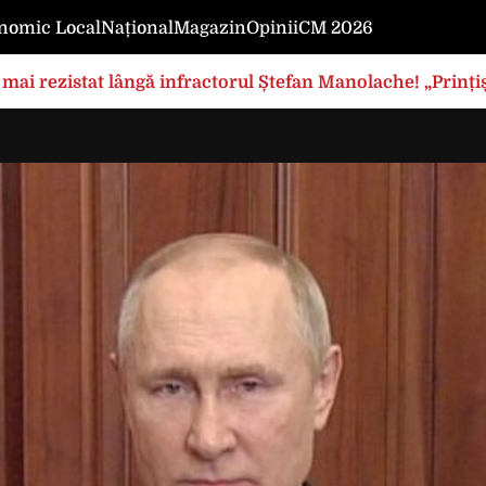
nomic Local
Național
Magazin
Opinii
CM 2026
mai rezistat lângă infractorul Ștefan Manolache! „Prințișo