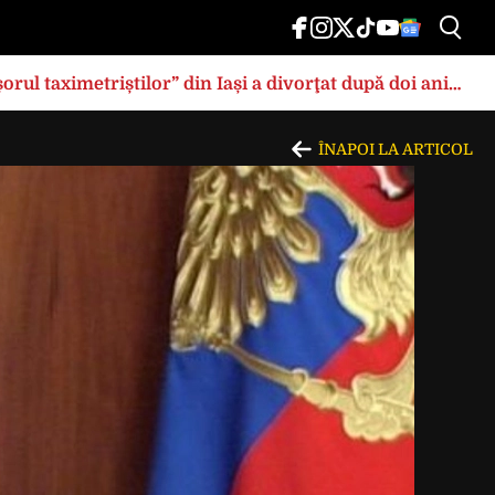
rul taximetriștilor” din Iași a divorţat după doi ani
ÎNAPOI LA ARTICOL