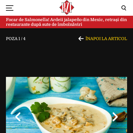
Focar de Salmonella! Ardeii jalapeño din Mexic, retrași din
restaurante după sute de îmbolnăviri
POZA
1
/
4
ÎNAPOI LA ARTICOL