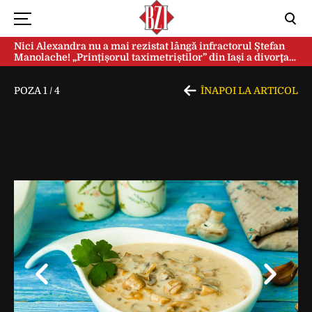
Nici Alexandra nu a mai rezistat lângă infractorul Ștefan
Manolache! „Prințișorul taximetriștilor” din Iași a divorţat
după doi ani de căsnicie
POZA
1
/
4
ÎNAPOI LA ARTICOL