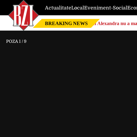
Actualitate
Local
Eveniment-Social
Eco
BREAKING NEWS
Nici Alexandra nu a mai 
POZA
1
/
9