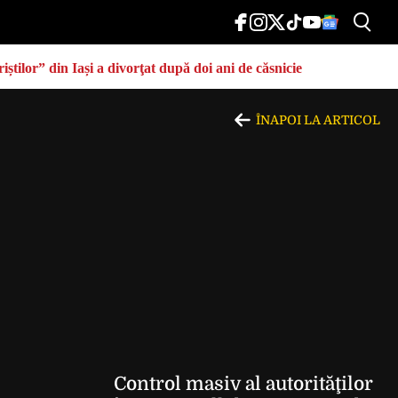
știlor” din Iași a divorţat după doi ani de căsnicie
ÎNAPOI LA ARTICOL
Control masiv al autorităţilor