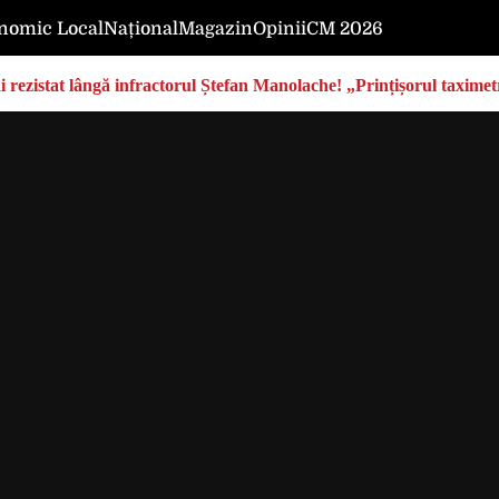
nomic Local
Național
Magazin
Opinii
CM 2026
rezistat lângă infractorul Ștefan Manolache! „Prințișorul taximetri