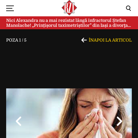
Nici Alexandra nu a mai rezistat lângă infractorul Ștefan
Manolache! „Prințișorul taximetriștilor” din Iași a divorţat
după doi ani de căsnicie
POZA
1
/
5
ÎNAPOI LA ARTICOL