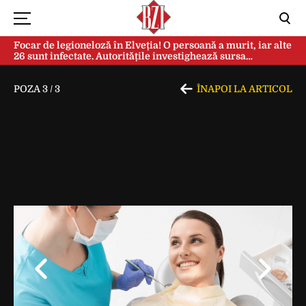
Focar de legioneloză în Elveția! O persoană a murit, iar alte
26 sunt infectate. Autoritățile investighează sursa
contaminării
POZA
3
/
3
ÎNAPOI LA ARTICOL