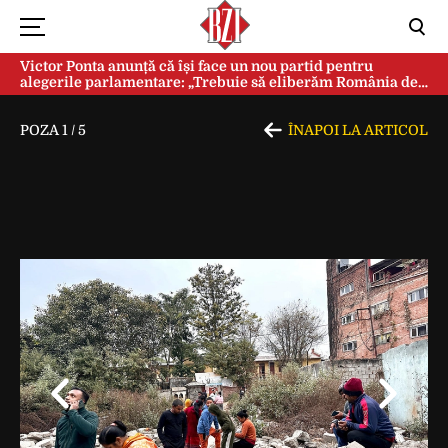
Victor Ponta anunță că își face un nou partid pentru
alegerile parlamentare: „Trebuie să eliberăm România de
această sectă globalistă”
POZA
1
/
5
ÎNAPOI LA ARTICOL