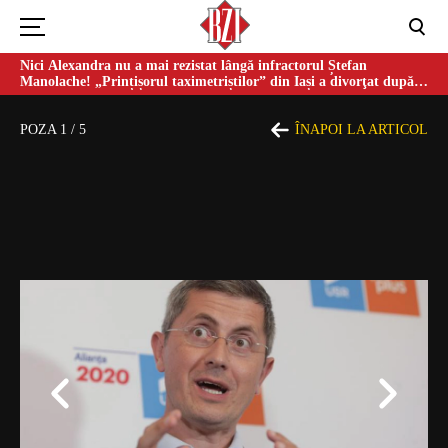
Nici Alexandra nu a mai rezistat lângă infractorul Ștefan
Manolache! „Prințișorul taximetriștilor” din Iași a divorţat după
doi ani de căsnicie
POZA
1
/
5
ÎNAPOI LA ARTICOL