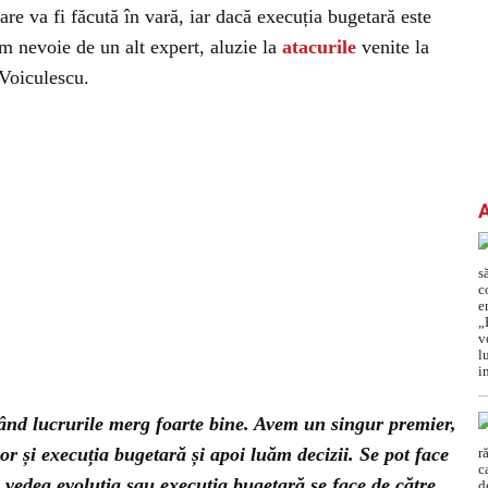
re va fi făcută în vară, iar dacă execuția bugetară este
em nevoie de un alt expert, aluzie la
atacurile
venite la
 Voiculescu.
nd lucrurile merg foarte bine. Avem un singur premier,
r și execuția bugetară și apoi luăm decizii. Se pot face
 a vedea evoluția sau execuția bugetară se face de către