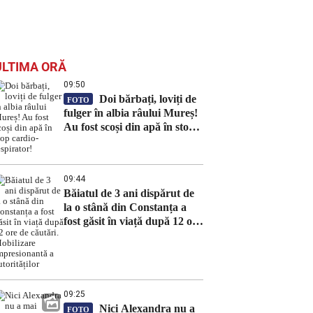
ULTIMA ORĂ
09:50
Doi bărbați, loviți de
FOTO
fulger în albia râului Mureș!
Au fost scoși din apă în stop
cardio-respirator!
09:44
Băiatul de 3 ani dispărut de
la o stână din Constanța a
fost găsit în viață după 12 ore
de căutări. Mobilizare
impresionantă a autorităților
09:25
Nici Alexandra nu a
FOTO