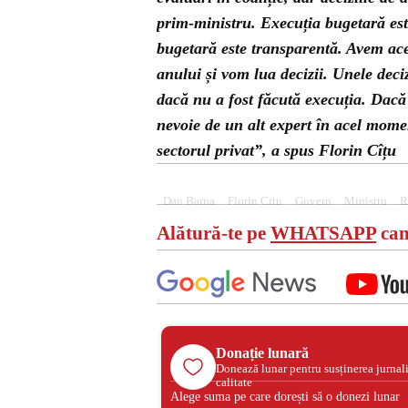
prim-ministru. Execuția bugetară este
bugetară este transparentă. Avem ac
anului și vom lua decizii. Unele deciz
dacă nu a fost făcută execuția. Dacă
nevoie de un alt expert în acel momen
sectorul privat”, a spus Florin Cîțu
Dan Barna
Florin Citu
Guvern
Ministru
R
Alătură-te pe
WHATSAPP
can
Donație lunară
Donează lunar pentru susținerea jurnal
calitate
Alege suma pe care dorești să o donezi lunar