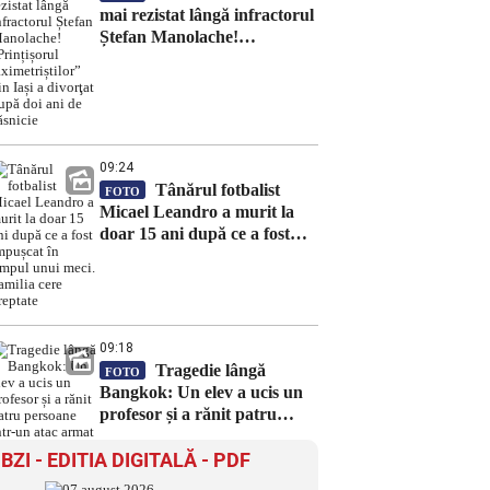
mai rezistat lângă infractorul
Ștefan Manolache!
„Prințișorul taximetriștilor”
din Iași a divorţat după doi
ani de căsnicie
09:24
Tânărul fotbalist
FOTO
Micael Leandro a murit la
doar 15 ani după ce a fost
împușcat în timpul unui meci.
Familia cere dreptate
09:18
Tragedie lângă
FOTO
Bangkok: Un elev a ucis un
profesor și a rănit patru
persoane într-un atac armat
BZI - EDITIA DIGITALĂ - PDF