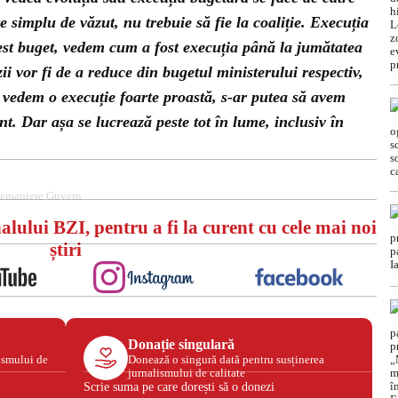
 simplu de văzut, nu trebuie să fie la coaliție. Execuția
est buget, vedem cum a fost execuția până la jumătatea
ii vor fi de a reduce din bugetul ministerului respectiv,
 vedem o execuție foarte proastă, s-ar putea să avem
t. Dar așa se lucrează peste tot în lume, inclusiv în
emaniere Guvern
alului BZI, pentru a fi la curent cu cele mai noi
știri
Donație singulară
ismului de
Donează o singură dată pentru susținerea
jurnalismului de calitate
Scrie suma pe care dorești să o donezi