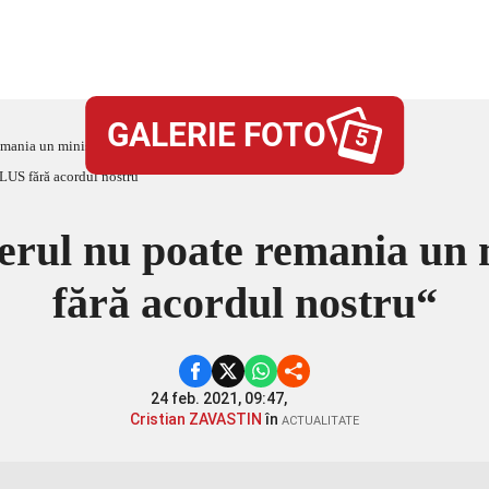
GALERIE FOTO
5
emania un ministru USR PLUS fără acordul nostru“
erul nu poate remania un
fără acordul nostru“
24 feb. 2021, 09:47,
Cristian ZAVASTIN
în
ACTUALITATE