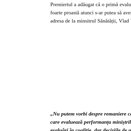
Premiertul a adăugat că o primă evalua
foarte proastă atunci s-ar putea să av
adresa de la minsitrul Sănătății, Vlad
„Nu putem vorbi despre remaniere câ
care evaluează performanța miniștrilo
evaluări în coaliție, dar deciziile de