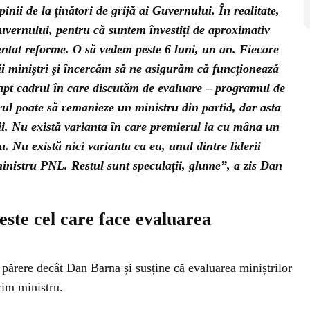
nii de la ținători de grijă ai Guvernului. În realitate,
uvernului, pentru că suntem învestiți de aproximativ
ntat reforme. O să vedem peste 6 luni, un an. Fiecare
ii miniștri și încercăm să ne asigurăm că funcționează
fapt cadrul în care discutăm de evaluare – programul de
rul poate să remanieze un ministru din partid, dar asta
ii. Nu există varianta în care premierul ia cu mâna un
. Nu există nici varianta ca eu, unul dintre liderii
ministru PNL. Restul sunt speculații, glume”, a zis Dan
este cel care face evaluarea
ă părere decât Dan Barna și susține că evaluarea miniștrilor
rim ministru.