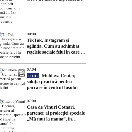
Locuitorii din zonă au fost
evacuați preventiv
08:00
TikTok, Instagram și
oglinda. Cum au schimbat
rețelele sociale felul în care ne
privim
07:04
Moldova Center,
FOTO
soluția practică pentru
parcare în centrul Iașului
07:00
Casa de Vinuri Cotnari,
partener al proiecției speciale
„Mă mut la mama”, în
închiderea Festivalului Serile
Filmului Românesc 2026