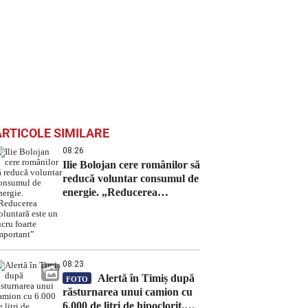
ARTICOLE SIMILARE
08:26
Ilie Bolojan cere românilor să
reducă voluntar consumul de
energie. „Reducerea
voluntară este un lucru
foarte important”
08:23
Alertă în Timiș după
FOTO
răsturnarea unui camion cu
6.000 de litri de hipoclorit.