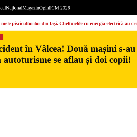
cal
Național
Magazin
Opinii
CM 2026
ermele piscicultorilor din Iași. Cheltuielile cu energia electrică a
s
ident în Vâlcea! Două mașini s-au c
n autoturisme se aflau și doi copii!