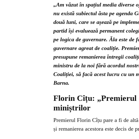
„Am văzut în spațiul media diverse opi
nu există subiectul ăsta pe agenda G
două luni, care se așează pe impleme
partid își evaluează permanent coleg
pe logica de guvernare. Ăla este de 
guvernare agreat de coaliție. Premie
presupune remanierea întregii coaliț
ministru de la noi fără acordul nostru
Coaliției, să facă acest lucru cu un 
Barna.
Florin Cîțu: „Premierul 
miniștrilor
Premierul Florin Cîțu pare a fi de alt
și remanierea acestora este decis de p