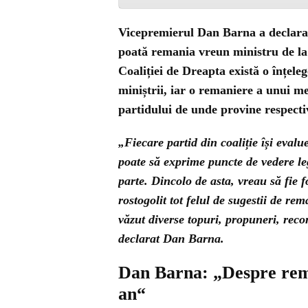
Vicepremierul Dan Barna a declarat
poată remania vreun ministru de l
Coaliției de Dreapta există o înțeleg
miniștrii, iar o remaniere a unui m
partidului de unde provine respecti
„Fiecare partid din coaliție își eval
poate să exprime puncte de vedere le
parte. Dincolo de asta, vreau să fie 
rostogolit tot felul de sugestii de r
văzut diverse topuri, propuneri, reco
declarat Dan Barna.
Dan Barna: „Despre rema
an“