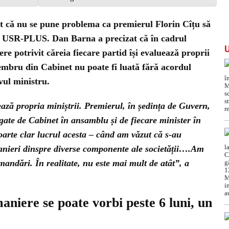
 că nu se pune problema ca premierul Florin Cîțu să
a USR-PLUS. Dan Barna a precizat că în cadrul
ere potrivit căreia fiecare partid își evaluează proprii
embru din Cabinet nu poate fi luată fără acordul
vul ministru.
uează propria miniștrii. Premierul, în ședința de Guvern,
gate de Cabinet în ansamblu și de fiecare minister în
foarte clar lucrul acesta – când am văzut că s-au
emanieri dinspre diverse componente ale societății….Am
mandări. În realitate, nu este mai mult de atât”, a
niere se poate vorbi peste 6 luni, un