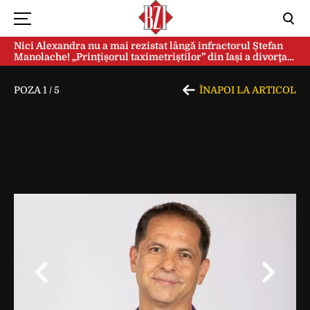
Nici Alexandra nu a mai rezistat lângă infractorul Ștefan
Manolache! „Prințișorul taximetriștilor” din Iași a divorţat
după doi ani de căsnicie
POZA
1
/
5
ÎNAPOI LA ARTICOL