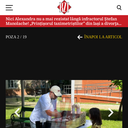
Nici Alexandra nu a mai rezistat lângă infractorul Ștefan
Manolache! „Prințișorul taximetriștilor” din Iași a divorţat
după doi ani de căsnicie
POZA
2
/
19
ÎNAPOI LA ARTICOL