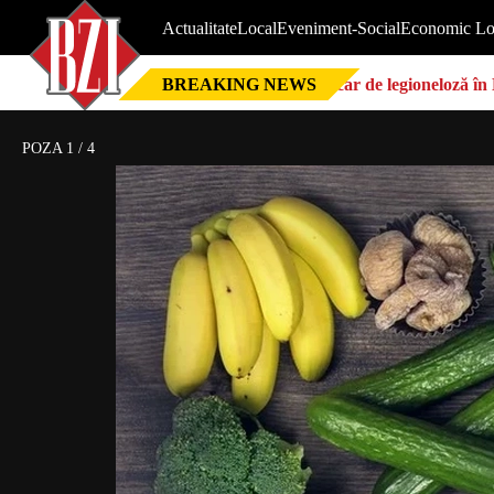
Actualitate
Local
Eveniment-Social
Economic Lo
BREAKING NEWS
Focar de legioneloză în 
POZA
1
/
4