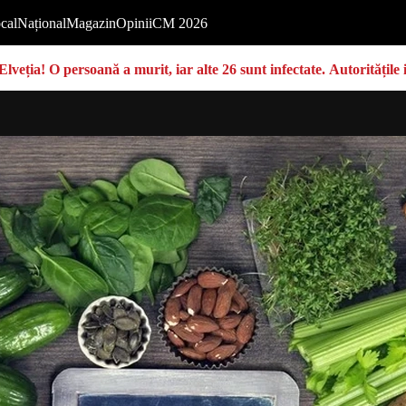
cal
Național
Magazin
Opinii
CM 2026
Elveția! O persoană a murit, iar alte 26 sunt infectate. Autoritățil