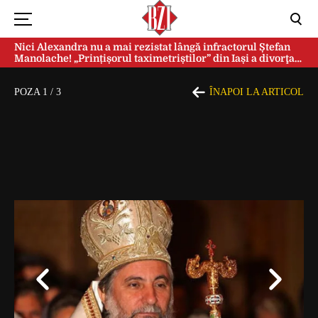
Nici Alexandra nu a mai rezistat lângă infractorul Ștefan
Manolache! „Prințișorul taximetriștilor” din Iași a divorţat
după doi ani de căsnicie
POZA
1
/
3
ÎNAPOI LA ARTICOL