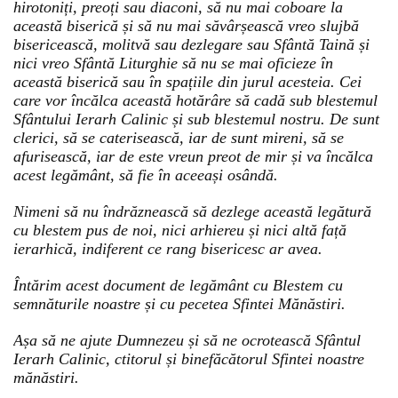
hirotoniți, preoți sau diaconi, să nu mai coboare la
această biserică și să nu mai săvârșească vreo slujbă
bisericească, molitvă sau dezlegare sau Sfântă Taină și
nici vreo Sfântă Liturghie să nu se mai oficieze în
această biserică sau în spațiile din jurul acesteia. Cei
care vor încălca această hotărâre să cadă sub blestemul
Sfântului Ierarh Calinic și sub blestemul nostru. De sunt
clerici, să se caterisească, iar de sunt mireni, să se
afurisească, iar de este vreun preot de mir și va încălca
acest legământ, să fie în aceeași osândă.
Nimeni să nu îndrăznească să dezlege această legătură
cu blestem pus de noi, nici arhiereu și nici altă față
ierarhică, indiferent ce rang bisericesc ar avea.
Întărim acest document de legământ cu Blestem cu
semnăturile noastre și cu pecetea Sfintei Mănăstiri.
Așa să ne ajute Dumnezeu și să ne ocrotească Sfântul
Ierarh Calinic, ctitorul și binefăcătorul Sfintei noastre
mănăstiri.