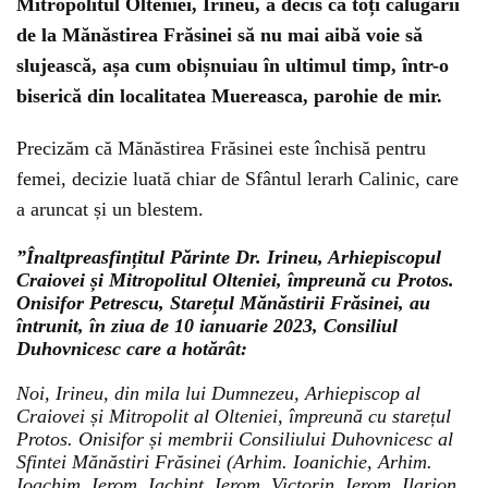
Mitropolitul Olteniei, Irineu, a decis ca toți călugării
de la Mănăstirea Frăsinei să nu mai aibă voie să
slujească, așa cum obișnuiau în ultimul timp, într-o
biserică din localitatea Muereasca, parohie de mir.
Precizăm că Mănăstirea Frăsinei este închisă pentru
femei, decizie luată chiar de Sfântul lerarh Calinic, care
a aruncat și un blestem.
”Înaltpreasfințitul Părinte Dr. Irineu, Arhiepiscopul
Craiovei și Mitropolitul Olteniei, împreună cu Protos.
Onisifor Petrescu, Starețul Mănăstirii Frăsinei, au
întrunit, în ziua de 10 ianuarie 2023, Consiliul
Duhovnicesc care a hotărât:
Noi, Irineu, din mila lui Dumnezeu, Arhiepiscop al
Craiovei și Mitropolit al Olteniei, împreună cu starețul
Protos. Onisifor și membrii Consiliului Duhovnicesc al
Sfintei Mănăstiri Frăsinei (Arhim. Ioanichie, Arhim.
Ioachim, Ierom. Iachint, Ierom. Victorin, Ierom. Ilarion,