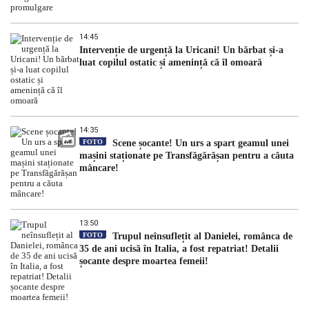
14:45
Intervenție de urgență la Uricani! Un bărbat și-a
luat copilul ostatic și amenință că îl omoară
14:35
FOTO
Scene șocante! Un urs a spart geamul unei
mașini staționate pe Transfăgărășan pentru a căuta
mâncare!
13:50
FOTO
Trupul neînsuflețit al Danielei, românca de
35 de ani ucisă în Italia, a fost repatriat! Detalii
șocante despre moartea femeii!