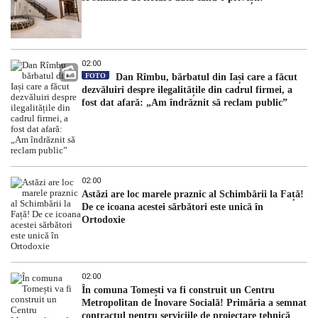
02:00
FOTO
Dan Rîmbu, bărbatul din Iași care a făcut
dezvăluiri despre ilegalitățile din cadrul firmei, a
fost dat afară: „Am îndrăznit să reclam public”
02:00
Astăzi are loc marele praznic al Schimbării la Față!
De ce icoana acestei sărbători este unică în
Ortodoxie
02:00
În comuna Tomești va fi construit un Centru
Metropolitan de Inovare Socială! Primăria a semnat
contractul pentru serviciile de proiectare tehnică