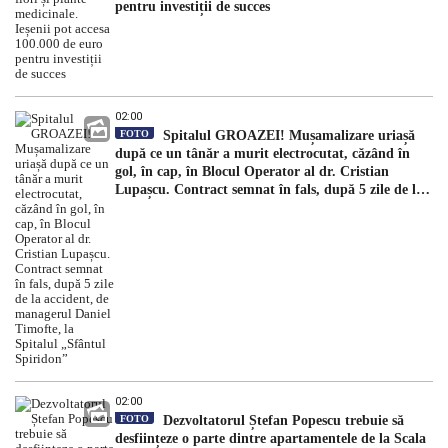
pentru investiții de succes
02:00
FOTO
Spitalul GROAZEI! Mușamalizare uriașă
după ce un tânăr a murit electrocutat, căzând în
gol, în cap, în Blocul Operator al dr. Cristian
Lupașcu. Contract semnat în fals, după 5 zile de la
accident, de managerul Daniel Timofte, la Spitalul
„Sfântul Spiridon”
02:00
FOTO
Dezvoltatorul Ștefan Popescu trebuie să
desființeze o parte dintre apartamentele de la Scala