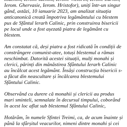
Ierom. Ghervasie, Ierom. Hristofor), uniți într-un singur
gând, astăzi, 10 ianuarie 2023, am analizat situația
anticanonică creată împotriva legământului cu blestem
pus de Sfântul lerarh Calinic, prin construirea bisericii
pe locul unde a fost așezată piatra de legământ cu
blestem.
Am constatat că, deși piatra a fost ridicată în condiții de
constrângere comunist-atee, totuși blestemul a rămas
neschimbat. Datorită acestei situații, mulți monahi și
clerici, părinți din mănăstirea Sfântului Ierarh Calinic
au încălcat acest legământ. Însăși construcția bisericii s-
a făcut din neascultare și încălcarea blestemului
Sfântului Calinic.
Observând cu durere că monahii și clericii au produs
mari sminteli, semnalate în decursul timpului, coborând
în acest loc aflat sub blestemul Sfântului Calinic,
Hotărâm, în numele Sfintei Treimi, ca, de acum înainte și
până la sfârșitul veacurilor, nimeni dintre monahi și cei