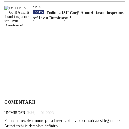
12:35
FOTO
Doliu la ISU Gorj! A murit fostul inspector-
șef Liviu Dumitrașcu!
COMENTARII
UN MIREAN
13:36, 11.01.2023
Pai nu au rezolvat nimic pt ca Biserica din vale era sub acest legământ?
Atunci trebuie demolata definitiv.