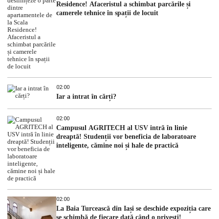
Residence! Afaceristul a schimbat parcările și
camerele tehnice în spații de locuit
02:00
Iar a intrat în cărți?
02:00
Campusul AGRITECH al USV intră în linie
dreaptă! Studenții vor beneficia de laboratoare
inteligente, cămine noi și hale de practică
02:00
La Baia Turcească din Iași se deschide expoziția care
se schimbă de fiecare dată când o privești!