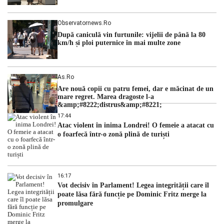
Observatornews.ro
După caniculă vin furtunile: vijelii de până la 80
km/h și ploi puternice în mai multe zone
As.ro
Are nouă copii cu patru femei, dar e măcinat de un
mare regret. Marea dragoste l-a
&amp;#8222;distrus&amp;#8221;
17:44
Atac violent în inima Londrei! O femeie a atacat cu
o foarfecă într-o zonă plină de turiști
16:17
Vot decisiv în Parlament! Legea integrității care îl
poate lăsa fără funcție pe Dominic Fritz merge la
promulgare