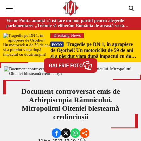
Victor Ponta anunță că își face un nou partid pentru alegerile
parlamentare: „Trebuie să eliberăm România de această sectă
globalistă”
Breaking News
Tragedie pe DN 1, în apropiere
FOTO
de Oșorhei! Un motociclist de 59 de ani
și-a pierdut viața după impactul cu două
mașini!
GALERIE FOTO
3
Document controversat emis de
Arhiepiscopia Râmnicului.
Mitropolitul Olteniei blesteamă
credincioșii