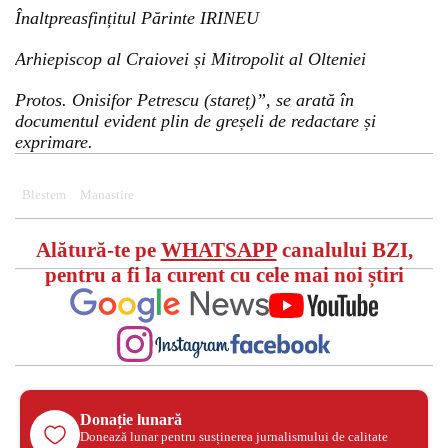
Înaltpreasfințitul Părinte IRINEU
Arhiepiscop al Craiovei și Mitropolit al Olteniei
Protos. Onisifor Petrescu (stareț)”, se arată în
documentul evident plin de greșeli de redactare și
exprimare.
Blestem
Manastire
Alătură-te pe
WHATSAPP
canalului BZI,
pentru a fi la curent cu cele mai noi știri
Donație lunară
Donează lunar pentru susținerea jurnalismului de calitate