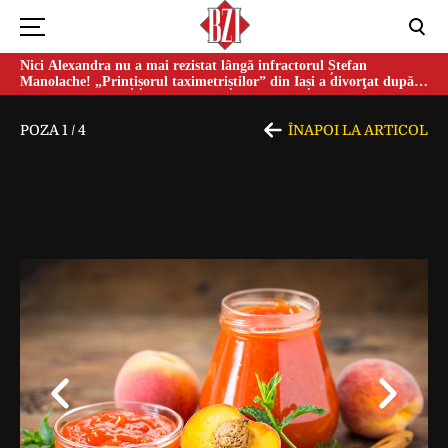
Nici Alexandra nu a mai rezistat lângă infractorul Ștefan
Manolache! „Prințișorul taximetriștilor” din Iași a divorţat după
doi ani de căsnicie
POZA
1
/
4
ÎNAPOI LA ARTICOL