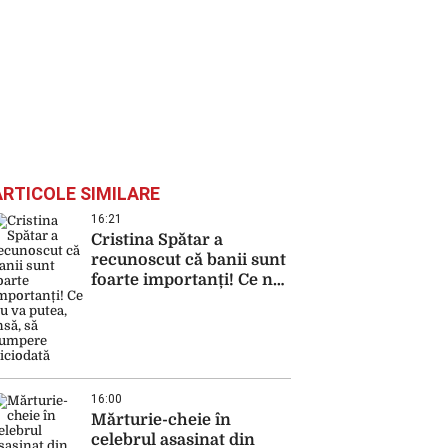
ARTICOLE SIMILARE
16:21
Cristina Spătar a
recunoscut că banii sunt
foarte importanți! Ce nu
va putea, însă, să
cumpere niciodată
16:00
Mărturie-cheie în
celebrul asasinat din