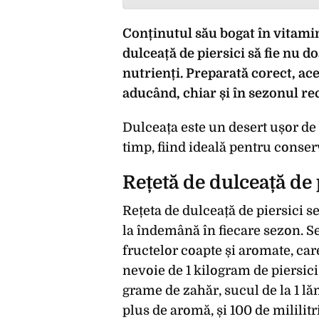
Conținutul său bogat în vitamin
dulceață de piersici să fie nu do
nutrienți. Preparată corect, ace
aducând, chiar și în sezonul re
Dulceața este un desert ușor de
timp, fiind ideală pentru conser
Rețetă de dulceață de 
Rețeta de dulceață de piersici s
la îndemână în fiecare sezon. S
fructelor coapte și aromate, care
nevoie de 1 kilogram de piersici
grame de zahăr, sucul de la 1 lăm
plus de aromă, și 100 de mililitr