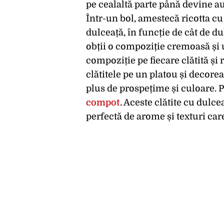
pe cealaltă parte până devine au
Într-un bol, amestecă ricotta cu
dulceață, în funcție de cât de 
obții o compoziție cremoasă și 
compoziție pe fiecare clătită și
clătitele pe un platou și decor
plus de prospețime și culoare. P
compot
. Aceste clătite cu dulce
perfectă de arome și texturi car