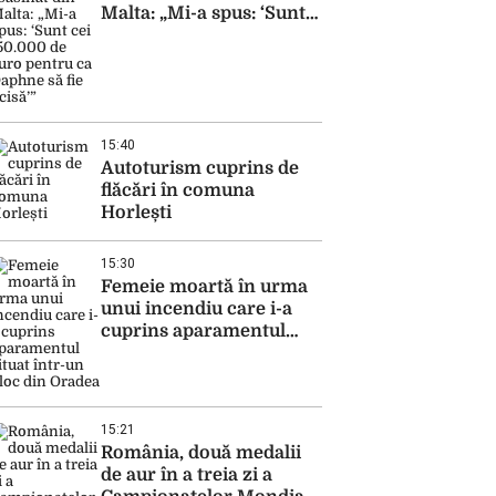
Malta: „Mi-a spus: ‘Sunt
cei 150.000 de euro
pentru ca Daphne să fie
ucisă’”
15:40
Autoturism cuprins de
flăcări în comuna
Horlești
15:30
Femeie moartă în urma
unui incendiu care i-a
cuprins aparamentul
situat într-un bloc din
Oradea
15:21
România, două medalii
de aur în a treia zi a