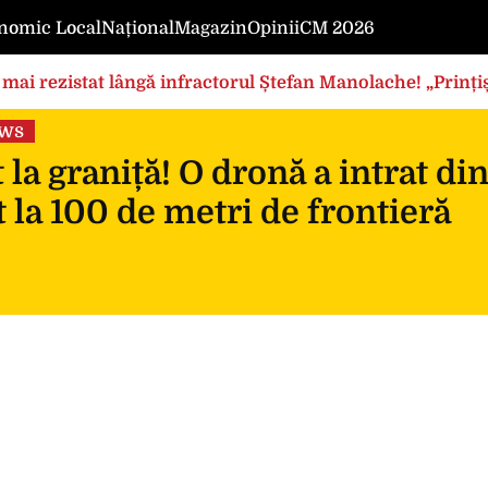
nomic Local
Național
Magazin
Opinii
CM 2026
mai rezistat lângă infractorul Ștefan Manolache! „Prințișo
ews
 la graniță! O dronă a intrat di
 la 100 de metri de frontieră