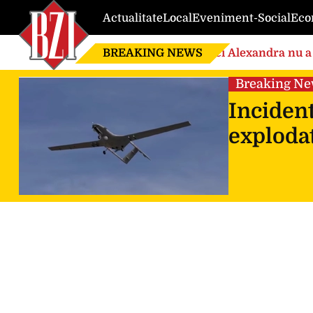
Actualitate
Local
Eveniment-Social
Eco
BREAKING NEWS
Nici Alexandra nu a 
de căsnicie
Breaking N
Incident
explodat