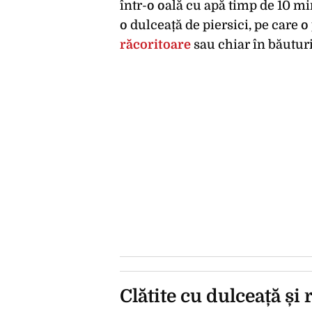
într-o oală cu apă timp de 10 mi
o dulceață de piersici, pe care o 
răcoritoare
sau chiar în băutur
Clătite cu dulceață și 