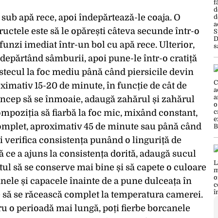
e sub apă rece, apoi îndepărtează-le coaja. O
uctele este să le opărești câteva secunde într-o
ufunzi imediat într-un bol cu apă rece. Ulterior,
 îndepărtând sâmburii, apoi pune-le într-o cratiță
tecul la foc mediu până când piersicile devin
imativ 15-20 de minute, în funcție de cât de
 încep să se înmoaie, adaugă zahărul și zahărul
ompoziția să fiarbă la foc mic, mixând constant,
omplet, aproximativ 45 de minute sau până când
ți verifica consistența punând o linguriță de
ă ce a ajuns la consistența dorită, adaugă sucul
tul să se conserve mai bine și să capete o culoare
nele și capacele înainte de a pune dulceața în
le să se răcească complet la temperatura camerei.
ru o perioadă mai lungă, poți fierbe borcanele