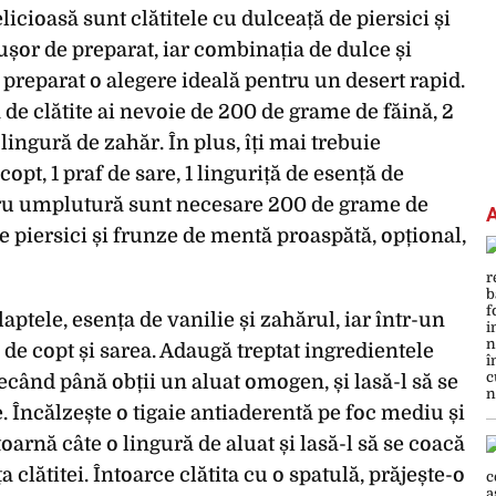
licioasă sunt clătitele cu dulceață de piersici și
 ușor de preparat, iar combinația de dulce și
preparat o alegere ideală pentru un desert rapid.
de clătite ai nevoie de 200 de grame de făină, 2
1 lingură de zahăr. În plus, îți mai trebuie
opt, 1 praf de sare, 1 linguriță de esență de
entru umplutură sunt necesare 200 de grame de
de piersici și frunze de mentă proaspătă, opțional,
aptele, esența de vanilie și zahărul, iar într-un
 de copt și sarea. Adaugă treptat ingredientele
când până obții un aluat omogen, și lasă-l să se
 Încălzește o tigaie antiaderentă pe foc mediu și
oarnă câte o lingură de aluat și lasă-l să se coacă
clătitei. Întoarce clătita cu o spatulă, prăjește-o