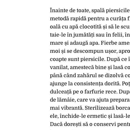
Înainte de toate, spală piersicil
metodă rapidă pentru a curăța fr
oală cu apă clocotită și să le sc
taie-le în jumătăți sau în felii,
mare și adaugă apa. Fierbe ames
moi și se descompun ușor, aprox
coapte sunt piersicile. După ce
vanilat, amestecă bine și lasă c
până când zahărul se dizolvă c
ajunge la consistența dorită. Po
dulceață pe o farfurie rece. Dup
de lămâie, care va ajuta prepara
mai vibrantă. Sterilizează borca
ele, închide-le ermetic și lasă-
Dacă dorești să o conservi pent