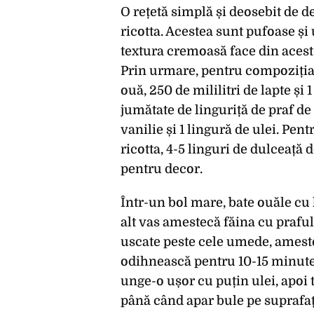
O rețetă simplă și deosebit de de
ricotta. Acestea sunt pufoase și
textura cremoasă face din acest 
Prin urmare, pentru compoziția 
ouă, 250 de mililitri de lapte și 
jumătate de linguriță de praf de c
vanilie și 1 lingură de ulei. P
ricotta, 4-5 linguri de dulceață 
pentru decor.
Într-un bol mare, bate ouăle cu l
alt vas amestecă făina cu praful
uscate peste cele umede, ameste
odihnească pentru 10-15 minute.
unge-o ușor cu puțin ulei, apoi t
până când apar bule pe suprafața 