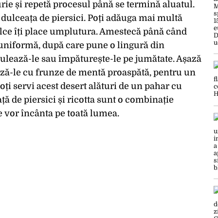
rie și repetă procesul până se termină aluatul.
 dulceața de piersici. Poți adăuga mai multă
dulce îți place umplutura. Amestecă până când
uniformă, după care pune o lingură din
 rulează-le sau împăturește-le pe jumătate. Așază
ează-le cu frunze de mentă proaspătă, pentru un
oți servi acest desert alături de un pahar cu
ață de piersici și ricotta sunt o combinație
e vor încânta pe toată lumea.