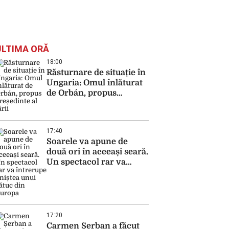
ULTIMA ORĂ
18:00
Răsturnare de situație în
Ungaria: Omul înlăturat
de Orbán, propus
președinte al țării
17:40
Soarele va apune de
două ori în aceeași seară.
Un spectacol rar va
întrerupe liniștea unui
sătuc din Europa
17:20
Carmen Șerban a făcut