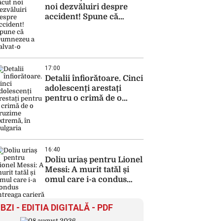
noi dezvăluiri despre
accident! Spune că
Dumnezeu a salvat-o
17:00
Detalii înfiorătoare. Cinci
adolescenți arestați
pentru o crimă de o
cruzime extremă, în
Bulgaria
16:40
Doliu uriaș pentru Lionel
Messi: A murit tatăl și
omul care i-a condus
întreaga carieră
BZI - EDITIA DIGITALĂ - PDF