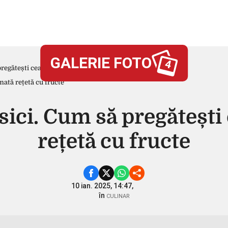
GALERIE FOTO
4
pregătești cea mai aromată rețetă cu fructe
sici. Cum să pregăteșt
rețetă cu fructe
10 ian. 2025, 14:47,
în
CULINAR