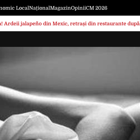
nomic Local
Național
Magazin
Opinii
CM 2026
! Ardeii jalapeño din Mexic, retrași din restaurante după