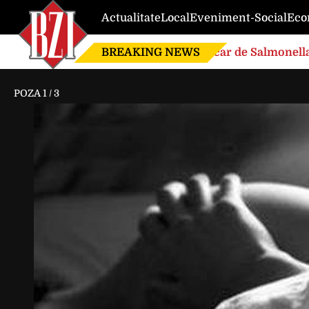
Actualitate
Local
Eveniment-Social
Eco
BREAKING NEWS
Focar de Salmonella
POZA
1
/
3