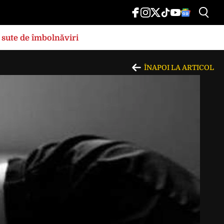
 sute de îmbolnăviri
ÎNAPOI LA ARTICOL