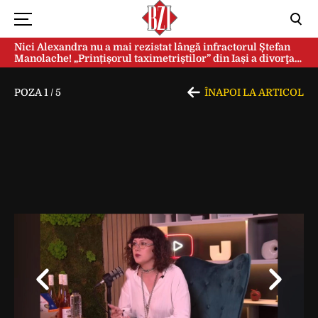
Nici Alexandra nu a mai rezistat lângă infractorul Ștefan
Manolache! „Prințișorul taximetriștilor” din Iași a divorţat
după doi ani de căsnicie
POZA
1
/
5
ÎNAPOI LA ARTICOL