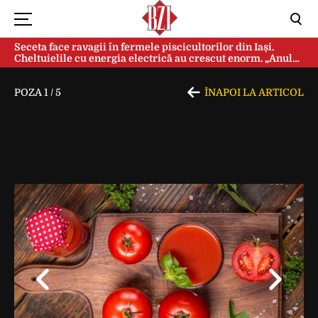
Seceta face ravagii în fermele piscicultorilor din Iași.
Cheltuielile cu energia electrică au crescut enorm. „Anul
acesta e mai grav din cauza temperaturilor foarte mari”
POZA
1
/
5
ÎNAPOI LA ARTICOL