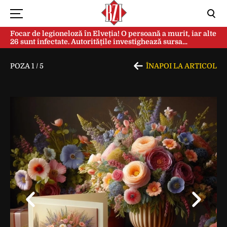
Focar de legioneloză în Elveția! O persoană a murit, iar alte
26 sunt infectate. Autoritățile investighează sursa
contaminării
POZA
1
/
5
ÎNAPOI LA ARTICOL