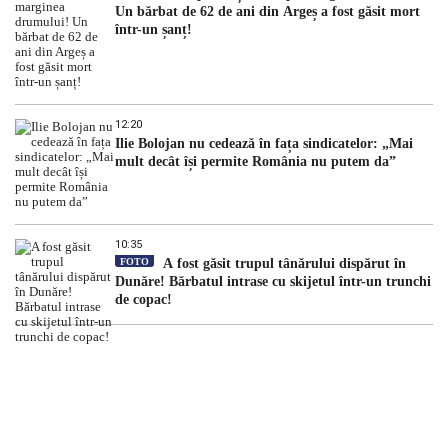
Un bărbat de 62 de ani din Argeș a fost găsit mort
într-un șanț!
12:20
Ilie Bolojan nu cedează în fața sindicatelor: „Mai
mult decât își permite România nu putem da”
10:35
FOTO
A fost găsit trupul tânărului dispărut în
Dunăre! Bărbatul intrase cu skijetul într-un trunchi
de copac!