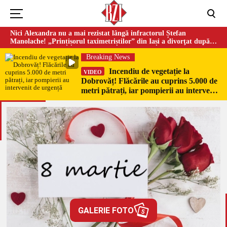
Nici Alexandra nu a mai rezistat lângă infractorul Ștefan
Manolache! „Prințișorul taximetriștilor” din Iași a divorţat după
doi ani de căsnicie
Breaking News
Incendiu de vegetație la
VIDEO
Dobrovăț! Flăcările au cuprins 5.000 de
metri pătrați, iar pompierii au intervenit
de urgență
GALERIE FOTO
5