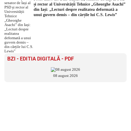
și rector al Universității Tehnice „Gheorghe Asachi”
din Iași: „Lecturi despre realitatea deformată a
unui guvern demis – din cărțile lui C.S. Lewis”
BZI - EDITIA DIGITALĂ - PDF
08 august 2026