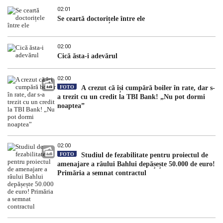
02:01
Se ceartă doctorițele între ele
02:00
Cică ăsta-i adevărul
02:00
FOTO
A crezut că își cumpără boiler în rate, dar s-
a trezit cu un credit la TBI Bank! „Nu pot dormi
noaptea”
02:00
FOTO
Studiul de fezabilitate pentru proiectul de
amenajare a râului Bahlui depășește 50.000 de euro!
Primăria a semnat contractul