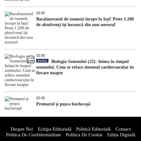
02:00
Bacalaureatul de toamnă începe la Iași! Peste 1.200
de absolvenți își încearcă din nou norocul
02:00
FOTO
Biologia Somnului (22): Inima în timpul
somnului. Cum se reface sistemul cardiovascular în
fiecare noapte
02:00
Premarul și pușca buclucașă
Despre Noi
Echipa Editorială
Politică Editorială
Contact
Politica De Confidentialitate
Politica De Cookie
Ediția Digitală