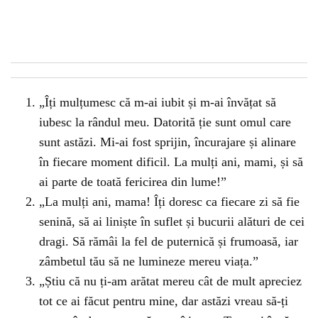
„Îți mulțumesc că m-ai iubit și m-ai învățat să
iubesc la rândul meu. Datorită ție sunt omul care
sunt astăzi. Mi-ai fost sprijin, încurajare și alinare
în fiecare moment dificil. La mulți ani, mami, și să
ai parte de toată fericirea din lume!”
„La mulți ani, mama! Îți doresc ca fiecare zi să fie
senină, să ai liniște în suflet și bucurii alături de cei
dragi. Să rămâi la fel de puternică și frumoasă, iar
zâmbetul tău să ne lumineze mereu viața.”
„Știu că nu ți-am arătat mereu cât de mult apreciez
tot ce ai făcut pentru mine, dar astăzi vreau să-ți