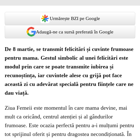
Urmărește BZI pe Google
Adaugă-ne ca sursă preferată în Google
De 8 martie, se transmit felicitări și cuvinte frumoase
pentru mama. Gestul simbolic al unei felicitări este
modul prin care se poate transmite iubirea și
recunoștința, iar cuvintele alese cu grijă pot face
această zi cu adevărat specială pentru ființele care ne
dau viață.
Ziua Femeii este momentul în care mama devine, mai
mult ca oricând, centrul atenției și al gândurilor
frumoase. Este ocazia perfectă pentru a-i mulțumi pentru
tot sprijinul oferit și pentru dragostea necondiționată. În