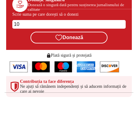
Donează o singură dată pentru susținerea jurnalismului de
calitate
Scrie suma pe care dorești să o donezi
Donează
Plată sigură și protejată
Contribuția ta face diferența
Ne ajuți să rămânem independenți și să aducem informații de
care ai nevoie