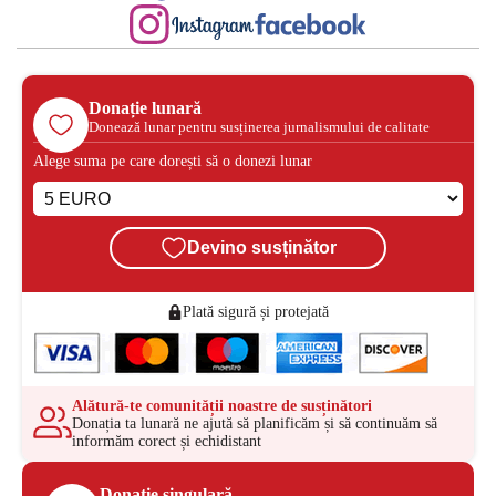
Donație lunară
Donează lunar pentru susținerea jurnalismului de calitate
Alege suma pe care dorești să o donezi lunar
Devino susținător
Plată sigură și protejată
Alătură-te comunității noastre de susținători
Donația ta lunară ne ajută să planificăm și să continuăm să
informăm corect și echidistant
Donație singulară