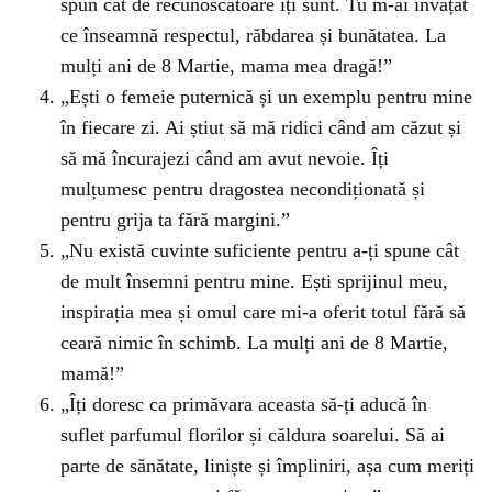
spun cât de recunoscătoare îți sunt. Tu m-ai învățat
ce înseamnă respectul, răbdarea și bunătatea. La
mulți ani de 8 Martie, mama mea dragă!”
„Ești o femeie puternică și un exemplu pentru mine
în fiecare zi. Ai știut să mă ridici când am căzut și
să mă încurajezi când am avut nevoie. Îți
mulțumesc pentru dragostea necondiționată și
pentru grija ta fără margini.”
„Nu există cuvinte suficiente pentru a-ți spune cât
de mult însemni pentru mine. Ești sprijinul meu,
inspirația mea și omul care mi-a oferit totul fără să
ceară nimic în schimb. La mulți ani de 8 Martie,
mamă!”
„Îți doresc ca primăvara aceasta să-ți aducă în
suflet parfumul florilor și căldura soarelui. Să ai
parte de sănătate, liniște și împliniri, așa cum meriți