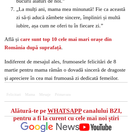
bucurii alături de noi.”
„La mulți ani, mama mea minunată! Fie ca această
zi să-ți aducă zâmbete sincere, împliniri și multă
iubire, așa cum ne oferi tu în fiecare zi.”
Află și
care sunt top 10 cele mai mari orașe din
România după suprafață
.
Indiferent de mesajul ales, frumoasele felicitări de 8
martie pentru mama rămân o dovadă sinceră de dragoste
și apreciere în cea mai frumoasă zi dedicată femeilor.
Felicitari
Mama
Mesaje
Primavara
Alătură-te pe
WHATSAPP
canalului BZI,
pentru a fi la curent cu cele mai noi știri