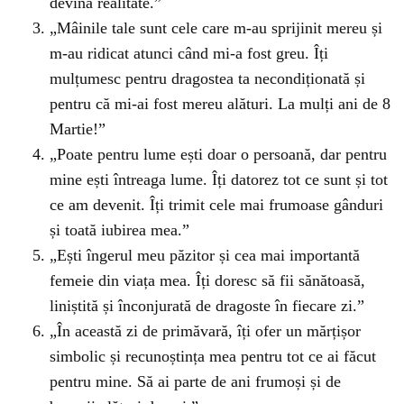
devină realitate.”
„Mâinile tale sunt cele care m-au sprijinit mereu și
m-au ridicat atunci când mi-a fost greu. Îți
mulțumesc pentru dragostea ta necondiționată și
pentru că mi-ai fost mereu alături. La mulți ani de 8
Martie!”
„Poate pentru lume ești doar o persoană, dar pentru
mine ești întreaga lume. Îți datorez tot ce sunt și tot
ce am devenit. Îți trimit cele mai frumoase gânduri
și toată iubirea mea.”
„Ești îngerul meu păzitor și cea mai importantă
femeie din viața mea. Îți doresc să fii sănătoasă,
liniștită și înconjurată de dragoste în fiecare zi.”
„În această zi de primăvară, îți ofer un mărțișor
simbolic și recunoștința mea pentru tot ce ai făcut
pentru mine. Să ai parte de ani frumoși și de