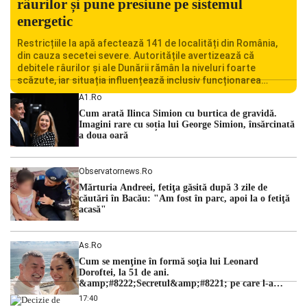
râurilor și pune presiune pe sistemul
energetic
Restricțiile la apă afectează 141 de localități din România,
din cauza secetei severe. Autoritățile avertizează că
debitele râurilor și ale Dunării rămân la niveluri foarte
scăzute, iar situația influențează inclusiv funcționarea
Centralei Nucleare de la Cernavodă. România se confruntă
A1.ro
cu una dintre cele mai dificile perioade din punct de vedere
Cum arată Ilinca Simion cu burtica de gravidă.
hidrologic din ultimii ani. Lipsa […]
Imagini rare cu soția lui George Simion, însărcinată
a doua oară
Observatornews.ro
Mărturia Andreei, fetiţa găsită după 3 zile de
căutări în Bacău: "Am fost în parc, apoi la o fetiţă
acasă"
As.ro
Cum se menţine în formă soţia lui Leonard
Doroftei, la 51 de ani.
&amp;#8222;Secretul&amp;#8221; pe care l-a
dezvăluit
17:40