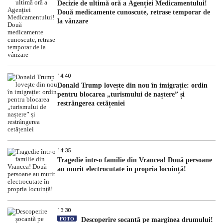
Decizie de ultimă oră a Agenției Medicamentului!
Două medicamente cunoscute, retrase temporar de
la vânzare
14:40
Donald Trump lovește din nou în imigrație: ordin
pentru blocarea „turismului de naștere” și
restrângerea cetățeniei
14:35
Tragedie într-o familie din Vrancea! Două persoane
au murit electrocutate în propria locuință!
13:30
FOTO
Descoperire șocantă pe marginea drumului!