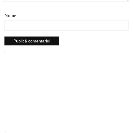
Nume
`
`