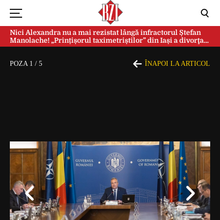
Nici Alexandra nu a mai rezistat lângă infractorul Ștefan
Manolache! „Prințișorul taximetriștilor” din Iași a divorţat
după doi ani de căsnicie
POZA
1
/
5
ÎNAPOI LA ARTICOL