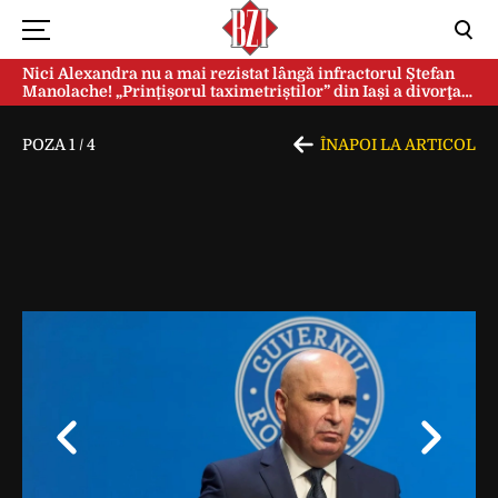
Nici Alexandra nu a mai rezistat lângă infractorul Ștefan
Manolache! „Prințișorul taximetriștilor” din Iași a divorţat
după doi ani de căsnicie
POZA
1
/
4
ÎNAPOI LA ARTICOL