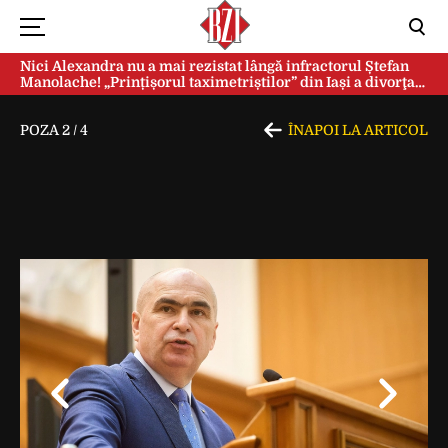
Nici Alexandra nu a mai rezistat lângă infractorul Ștefan
Manolache! „Prințișorul taximetriștilor” din Iași a divorţat
după doi ani de căsnicie
POZA
2
/
4
ÎNAPOI LA ARTICOL