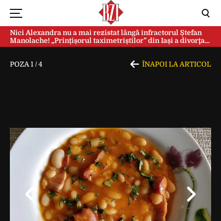
Nici Alexandra nu a mai rezistat lângă infractorul Ștefan
Manolache! „Prințișorul taximetriștilor” din Iași a divorţat
după doi ani de căsnicie
POZA
1
/
4
ÎNAPOI LA ARTICOL