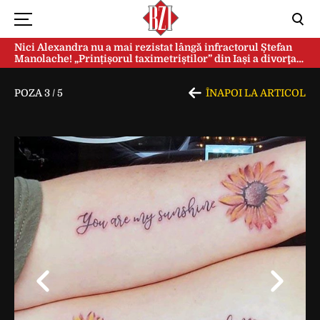
Nici Alexandra nu a mai rezistat lângă infractorul Ștefan
Manolache! „Prințișorul taximetriștilor” din Iași a divorţat
după doi ani de căsnicie
POZA
3
/
5
ÎNAPOI LA ARTICOL