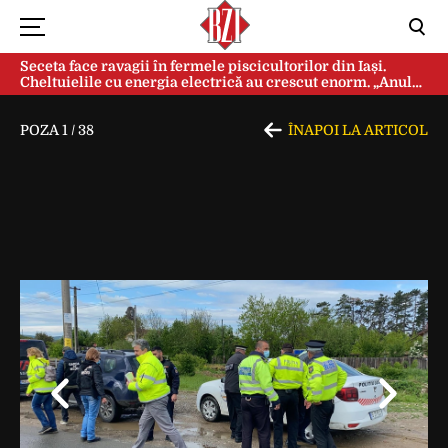
Seceta face ravagii în fermele piscicultorilor din Iași.
Cheltuielile cu energia electrică au crescut enorm. „Anul
acesta e mai grav din cauza temperaturilor foarte mari”
POZA
1
/
38
ÎNAPOI LA ARTICOL