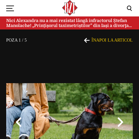
Nici Alexandra nu a mai rezistat lângă infractorul Ștefan
Manolache! „Prințișorul taximetriștilor” din Iași a divorţat
după doi ani de căsnicie
POZA
1
/
5
ÎNAPOI LA ARTICOL