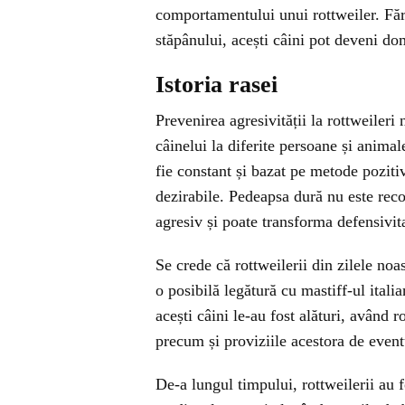
comportamentului unui rottweiler. Făr
stăpânului, acești câini pot deveni dom
Istoria rasei
Prevenirea agresivității la rottweiler
câinelui la diferite persoane și anima
fie constant și bazat pe metode pozit
dezirabile. Pedeapsa dură nu este re
agresiv și poate transforma defensivita
Se crede că rottweilerii din zilele no
o posibilă legătură cu mastiff-ul ital
acești câini le-au fost alături, având ro
precum și proviziile acestora de eventu
De-a lungul timpului, rottweilerii au f