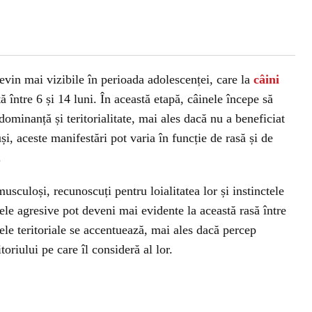
evin mai vizibile în perioada adolescenței, care la
câini
ă între 6 și 14 luni. În această etapă, câinele începe să
dominanță și teritorialitate, mai ales dacă nu a beneficiat
i, aceste manifestări pot varia în funcție de rasă și de
.
musculoși, recunoscuți pentru loialitatea lor și instinctele
le agresive pot deveni mai evidente la această rasă între
tele teritoriale se accentuează, mai ales dacă percep
toriului pe care îl consideră al lor.