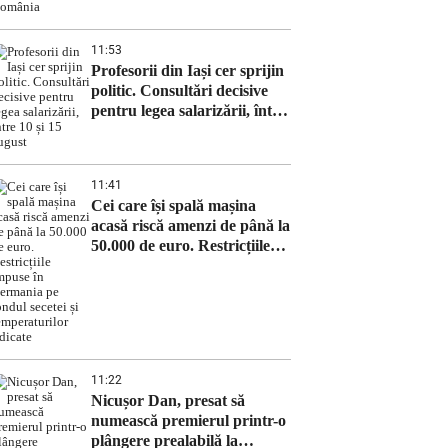
11:53
Profesorii din Iași cer sprijin
politic. Consultări decisive
pentru legea salarizării, între
10 și 15 august
11:41
Cei care își spală mașina
acasă riscă amenzi de până la
50.000 de euro. Restricțiile
impuse în Germania pe
fondul secetei și
temperaturilor ridicate
11:22
Nicușor Dan, presat să
numească premierul printr-o
plângere prealabilă la