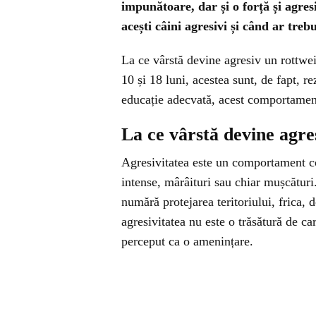
impunătoare, dar și o forță și agresi
acești câini agresivi și când ar treb
La ce vârstă devine agresiv un rottwe
10 și 18 luni, acestea sunt, de fapt, r
educație adecvată, acest comportament
La ce vârstă devine agre
Agresivitatea este un comportament co
intense, mârâituri sau chiar mușcături.
numără protejarea teritoriului, frica,
agresivitatea nu este o trăsătură de ca
perceput ca o amenințare.