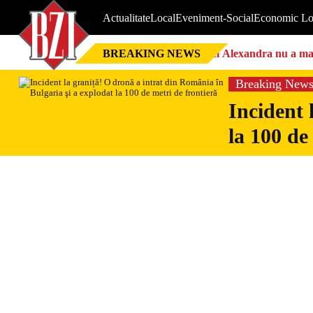
Actualitate
Local
Eveniment-Social
Economic Lo
BREAKING NEWS
Nici Alexandra nu a mai 
Breaking New
Incident 
la 100 de