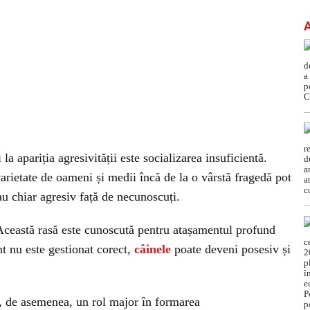
la apariția agresivității este socializarea insuficientă.
varietate de oameni și medii încă de la o vârstă fragedă pot
 chiar agresiv față de necunoscuți.
 Această rasă este cunoscută pentru atașamentul profund
nt nu este gestionat corect,
câinele
poate deveni posesiv și
, de asemenea, un rol major în formarea