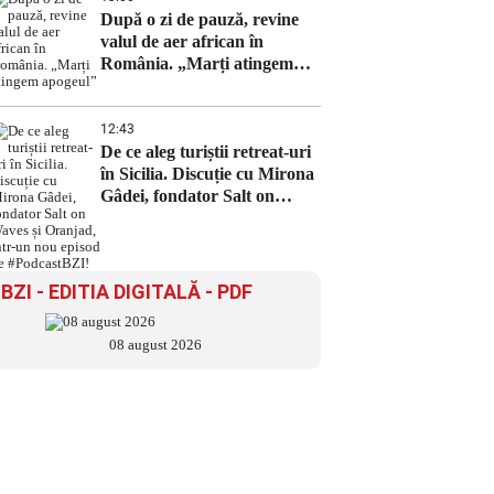
După o zi de pauză, revine
valul de aer african în
România. „Marți atingem
apogeul”
12:43
De ce aleg turiștii retreat-uri
în Sicilia. Discuție cu Mirona
Gâdei, fondator Salt on
Waves și Oranjad, intr-un
nou episod de #PodcastBZI!
BZI - EDITIA DIGITALĂ - PDF
08 august 2026