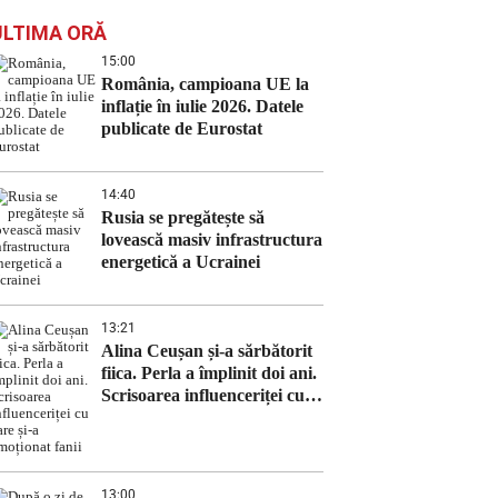
ULTIMA ORĂ
15:00
România, campioana UE la
inflație în iulie 2026. Datele
publicate de Eurostat
14:40
Rusia se pregătește să
lovească masiv infrastructura
energetică a Ucrainei
13:21
Alina Ceușan și-a sărbătorit
fiica. Perla a împlinit doi ani.
Scrisoarea influenceriței cu
care și-a emoționat fanii
13:00