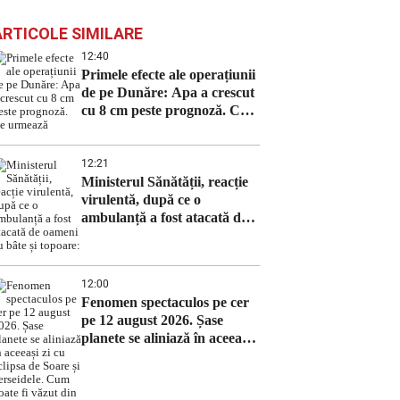
ARTICOLE SIMILARE
12:40
Primele efecte ale operațiunii
de pe Dunăre: Apa a crescut
cu 8 cm peste prognoză. Ce
urmează
12:21
Ministerul Sănătății, reacție
virulentă, după ce o
ambulanță a fost atacată de
oameni cu bâte și topoare:
12:00
Fenomen spectaculos pe cer
pe 12 august 2026. Șase
planete se aliniază în aceeași
zi cu eclipsa de Soare și
Perseidele. Cum poate fi
văzut din România