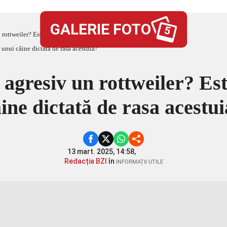
GALERIE FOTO
5
 rottweiler? Este agresivitatea unui câine dictată de rasa acestuia?
 agresiv un rottweiler? Est
ine dictată de rasa acestu
13 mart. 2025, 14:58,
Redacția BZI
în
INFORMAȚII UTILE