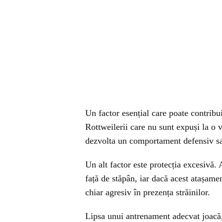
Un factor esențial care poate contribui 
Rottweilerii care nu sunt expuși la o 
dezvolta un comportament defensiv sau
Un alt factor este protecția excesivă.
față de stăpân, iar dacă acest atașame
chiar agresiv în prezența străinilor.
Lipsa unui antrenament adecvat joacă