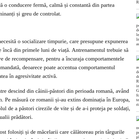
ă o conducere fermă, calmă și constantă din partea
inanți și greu de controlat.
i necesită o socializare timpurie, care presupune expunerea
le încă din primele luni de viață. Antrenamentul trebuie să
ive de recompensare, pentru a încuraja comportamentele
comandată, deoarece poate accentua comportamentul
tea în agresivitate activă.
astre descind din câinii-păstori din perioada romană, având
ian. Pe măsură ce romanii și-au extins dominația în Europa,
lul de a păstori cirezile de vite și de a-i proteja pe soldați,
alii prădători.
ost folosiți și de măcelarii care călătoreau prin târgurile