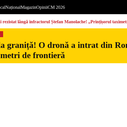
cal
Național
Magazin
Opinii
CM 2026
rezistat lângă infractorul Ștefan Manolache! „Prințișorul taximetri
s
la graniță! O dronă a intrat din Ro
 metri de frontieră