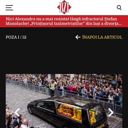
Nici Alexandra nu a mai rezistat lângă infractorul Ștefan
Manolache! „Prințișorul taximetriștilor” din Iași a divorţat
după doi ani de căsnicie
POZA
1
/
12
ÎNAPOI LA ARTICOL