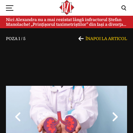
Nici Alexandra nu a mai rezistat lângă infractorul Ștefan
Manolache! „Prințișorul taximetriștilor” din Iași a divorţat
după doi ani de căsnicie
POZA
1
/
5
ÎNAPOI LA ARTICOL