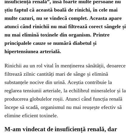
insuficiență renală”, însă foarte multe persoane nu
știu faptul că această boală de rinichi, în cele mai
multe cazuri, nu se vindecă complet. Aceasta apare
atunci când rinichii nu mai filtrează corect sângele și
nu mai elimină toxinele din organism. Printre
principalele cauze se numără diabetul și
hipertensiunea arterială.
Rinichii au un rol vital în menținerea sănătății, deoarece
filtrează zilnic cantități mari de sânge și elimină
substanțele nocive din urină. Aceștia contribuie la
reglarea tensiunii arteriale, la echilibrul mineralelor și la
producerea globulelor roșii. Atunci când funcția renală
începe să scadă, organismul nu mai reușește efectiv să
elimine eficient toxinele.
M-am vindecat de insuficiență renală, dar