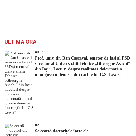
ULTIMA ORĂ
08:00
Prof. univ. dr. Dan Cașcaval, senator de Iași al PSD
și rector al Universității Tehnice „Gheorghe Asachi”
din Iași: „Lecturi despre realitatea deformată a
unui guvern demis – din cărțile lui C.S. Lewis”
02:01
Se ceartă doctorițele între ele