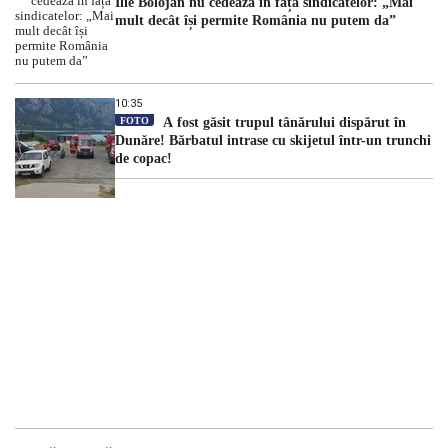
Ilie Bolojan nu cedează în fața sindicatelor: „Mai
mult decât își permite România nu putem da”
10:35
FOTO
A fost găsit trupul tânărului dispărut în
Dunăre! Bărbatul intrase cu skijetul într-un trunchi
de copac!