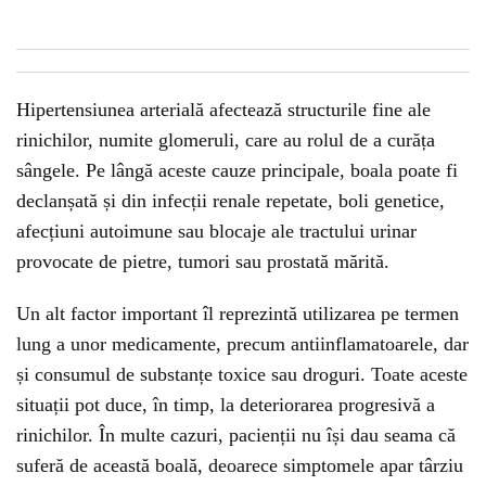
Hipertensiunea arterială afectează structurile fine ale
rinichilor, numite glomeruli, care au rolul de a curăța
sângele. Pe lângă aceste cauze principale, boala poate fi
declanșată și din infecții renale repetate, boli genetice,
afecțiuni autoimune sau blocaje ale tractului urinar
provocate de pietre, tumori sau prostată mărită.
Un alt factor important îl reprezintă utilizarea pe termen
lung a unor medicamente, precum antiinflamatoarele, dar
și consumul de substanțe toxice sau droguri. Toate aceste
situații pot duce, în timp, la deteriorarea progresivă a
rinichilor. În multe cazuri, pacienții nu își dau seama că
suferă de această boală, deoarece simptomele apar târziu