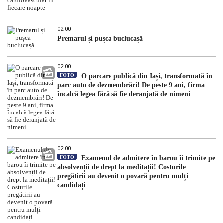
02:00
Premarul și pușca buclucașă
02:00
FOTO
O parcare publică din Iași, transformată în
parc auto de dezmembrări! De peste 9 ani, firma
încalcă legea fără să fie deranjată de nimeni
02:00
FOTO
Examenul de admitere în barou îi trimite pe
absolvenții de drept la meditații! Costurile
pregătirii au devenit o povară pentru mulți
candidați