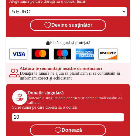
Alege suma pe care dorești să o donezi lunar
Devino susținător
Plată sigură și protejată
Alătură-te comunității noastre de susținători
Donația ta lunară ne ajută să planificăm și să continuăm să
informăm corect și echidistant
Donație singulară
Donează o singură dată pentru susținerea jurnalismului de
calitate
Scrie suma pe care dorești să o donezi
Donează