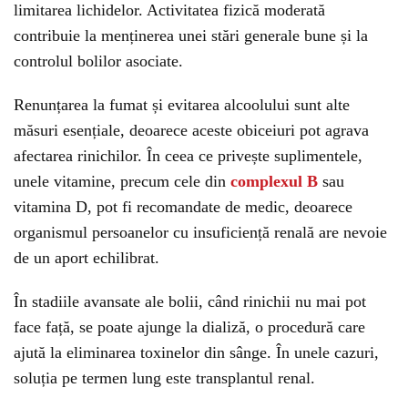
limitarea lichidelor. Activitatea fizică moderată
contribuie la menținerea unei stări generale bune și la
controlul bolilor asociate.
Renunțarea la fumat și evitarea alcoolului sunt alte
măsuri esențiale, deoarece aceste obiceiuri pot agrava
afectarea rinichilor. În ceea ce privește suplimentele,
unele vitamine, precum cele din
complexul B
sau
vitamina D, pot fi recomandate de medic, deoarece
organismul persoanelor cu insuficiență renală are nevoie
de un aport echilibrat.
În stadiile avansate ale bolii, când rinichii nu mai pot
face față, se poate ajunge la dializă, o procedură care
ajută la eliminarea toxinelor din sânge. În unele cazuri,
soluția pe termen lung este transplantul renal.