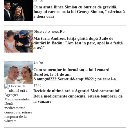
A1.ro
cu una dintre cele mai dificile perioade din punct de vedere
Cum arată Ilinca Simion cu burtica de gravidă.
hidrologic din ultimii ani. Lipsa […]
Imagini rare cu soția lui George Simion, însărcinată
a doua oară
Observatornews.ro
Mărturia Andreei, fetiţa găsită după 3 zile de
căutări în Bacău: "Am fost în parc, apoi la o fetiţă
acasă"
As.ro
Cum se menţine în formă soţia lui Leonard
Doroftei, la 51 de ani.
&amp;#8222;Secretul&amp;#8221; pe care l-a
dezvăluit
17:40
Decizie de ultimă oră a Agenției Medicamentului!
Două medicamente cunoscute, retrase temporar de
la vânzare