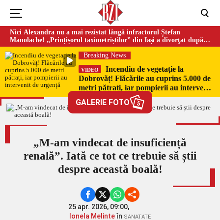
Nici Alexandra nu a mai rezistat lângă infractorul Ștefan
Manolache! „Prințișorul taximetriștilor” din Iași a divorţat după
doi ani de căsnicie
Breaking News
Incendiu de vegetație la
VIDEO
Dobrovăț! Flăcările au cuprins 5.000 de
metri pătrați, iar pompierii au intervenit
de urgență
GALERIE FOTO
5
„M-am vindecat de insuficiență
renală”. Iată ce tot ce trebuie să știi
despre această boală!
25 apr. 2026, 09:00,
Ionela Melinte
în
SANATATE