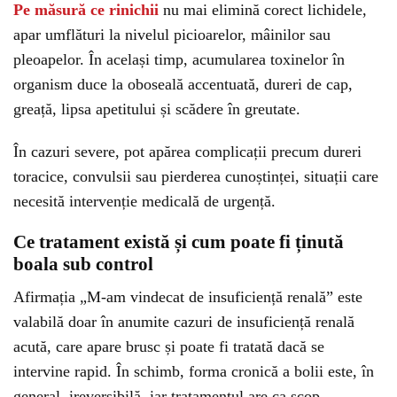
Pe măsură ce rinichii
nu mai elimină corect lichidele,
apar umflături la nivelul picioarelor, mâinilor sau
pleoapelor. În același timp, acumularea toxinelor în
organism duce la oboseală accentuată, dureri de cap,
greață, lipsa apetitului și scădere în greutate.
În cazuri severe, pot apărea complicații precum dureri
toracice, convulsii sau pierderea cunoștinței, situații care
necesită intervenție medicală de urgență.
Ce tratament există și cum poate fi ținută
boala sub control
Afirmația „M-am vindecat de insuficiență renală” este
valabilă doar în anumite cazuri de insuficiență renală
acută, care apare brusc și poate fi tratată dacă se
intervine rapid. În schimb, forma cronică a bolii este, în
general, ireversibilă, iar tratamentul are ca scop