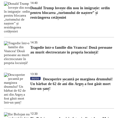
14:40
Donald Trump lovește din nou în imigrație: ordin
pentru blocarea „turismului de naștere” și
restrângerea cetățeniei
14:35
Tragedie într-o familie din Vrancea! Două persoane
au murit electrocutate în propria locuință!
13:30
FOTO
Descoperire șocantă pe marginea drumului!
Un bărbat de 62 de ani din Argeș a fost găsit mort
într-un șanț!
12:20