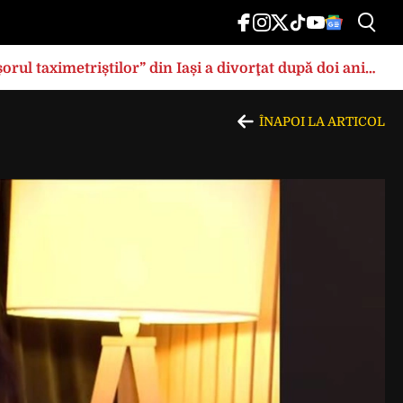
rul taximetriștilor” din Iași a divorţat după doi ani
ÎNAPOI LA ARTICOL