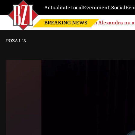
Actualitate
Local
Eveniment-Social
Eco
BREAKING NEWS
Nici Alexandra nu a 
de căsnicie
POZA
1
/
5