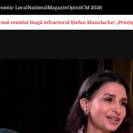
nomic Local
Național
Magazin
Opinii
CM 2026
mai rezistat lângă infractorul Ștefan Manolache! „Prințișo