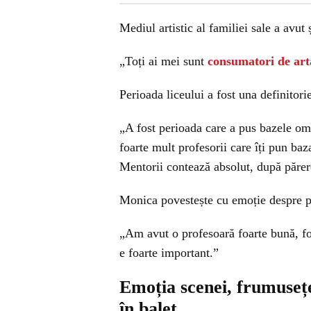
Mediul artistic al familiei sale a avut 
„Toți ai mei sunt
consumatori de art
Perioada liceului a fost una definitori
„A fost perioada care a pus bazele omu
foarte mult profesorii care îți pun baza
Mentorii contează absolut, după păre
Monica povestește cu emoție despre p
„Am avut o profesoară foarte bună, foa
e foarte important.”
Emoția scenei, frumusețe
în balet