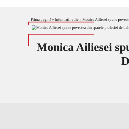
Prima pagină
»
Informații utile
»
Monica Ailiesei spune povestea
Monica Ailiesei spu
D