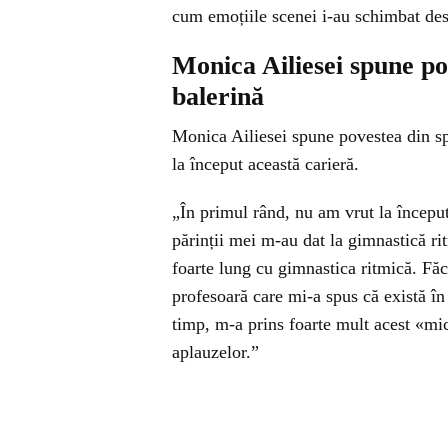
cum emoțiile scenei i-au schimbat desti
Monica Ailiesei spune pov
balerină
Monica Ailiesei spune povestea din spa
la început această carieră.
„În primul rând, nu am vrut la început
părinții mei m-au dat la gimnastică ri
foarte lung cu gimnastica ritmică. Făc
profesoară care mi-a spus că există în
timp, m-a prins foarte mult acest «mi
aplauzelor.”