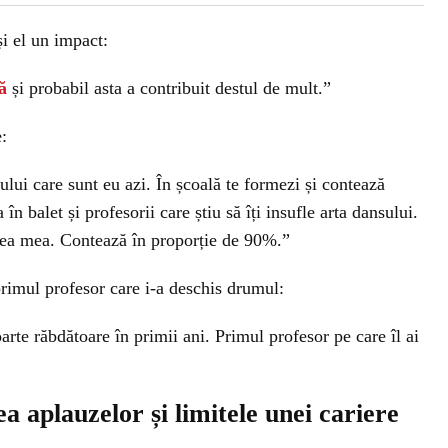
și el un impact:
ă
și probabil asta a contribuit destul de mult.”
e:
lui care sunt eu azi. În școală te formezi și contează
 în balet și profesorii care știu să îți insufle arta dansului.
rea mea. Contează în proporție de 90%.”
rimul profesor care i-a deschis drumul:
rte răbdătoare în primii ani. Primul profesor pe care îl ai
a aplauzelor și limitele unei cariere