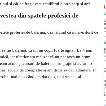
nul și cât de fragil este echilibrul dintre corp și artă.
estea din spatele profesiei de
tele profesiei de balerină, dezvăluind că nu și-a dorit de
 să fiu balerină. Eram un copil foarte agitat. La 4 ani,
tmică, iar ulterior am realizat că nu pot avea un drum
eam acolo și cursuri de balet pentru grație și aveam o
 Iași școala de coregrafie și am decis să dau admitere. În
crob», mai ales când am dat de gustul scenei, al