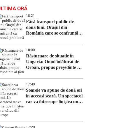
ULTIMA ORĂ
18:21
Fără transport public de
două luni. Orașul din
România care se confruntă
cu această problemă
18:00
Răsturnare de situație în
Ungaria: Omul înlăturat de
Orbán, propus președinte al
țării
17:40
Soarele va apune de două ori
în aceeași seară. Un spectacol
rar va întrerupe liniștea unui
sătuc din Europa
17:20