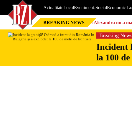
Actualitate
Local
Eveniment-Social
Economic Lo
BREAKING NEWS
Nici Alexandra nu a mai 
Breaking New
Incident 
la 100 de