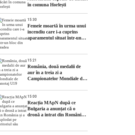
în comuna Horlești
15:30
Femeie moartă în urma unui
incendiu care i-a cuprins
aparamentul situat într-un
bloc din Oradea
15:21
România, două medalii de
aur în a treia zi a
Campionatelor Mondiale de
canotaj U19
15:00
Reacția MApN după ce
Bulgaria a anunțat că o
dronă a intrat din România
și a explodat pe teritoriul său