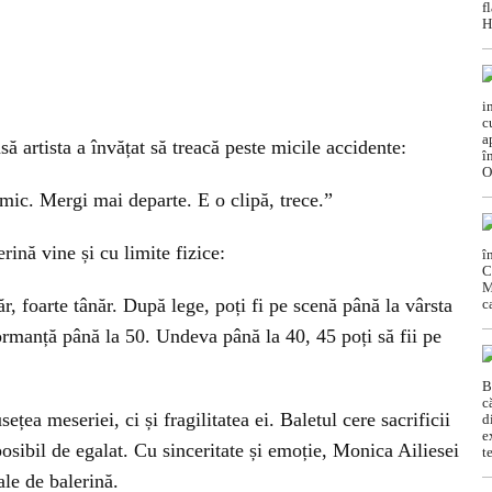
să artista a învățat să treacă peste micile accidente:
mic. Mergi mai departe. E o clipă, trece.”
rină vine și cu limite fizice:
r, foarte tânăr. După lege, poți fi pe scenă până la vârsta
ormanță până la 50. Undeva până la 40, 45 poți să fii pe
țea meseriei, ci și fragilitatea ei. Baletul cere sacrificii
osibil de egalat. Cu sinceritate și emoție, Monica Ailiesei
ale de balerină.