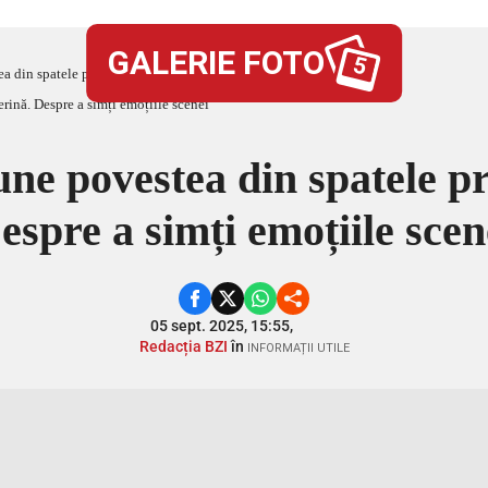
GALERIE FOTO
5
 din spatele profesiei de balerină. Despre a simți emoțiile scenei
ne povestea din spatele pr
espre a simți emoțiile scen
05 sept. 2025, 15:55,
Redacția BZI
în
INFORMAȚII UTILE