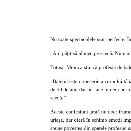
Nu toate spectacolele sunt perfecte, în
„Am pățit să alunec pe scenă. Nu e ni
Totuși, Monica știe că profesia de bale
„Baletul este o meserie a corpului tână
de 50 de ani, dar nu face nimeni perf
scenă.”
Aceste confesiuni arată nu doar frumuse
uriașe, dar oferă în schimb emoții imp
spune povestea din spatele profesiei s