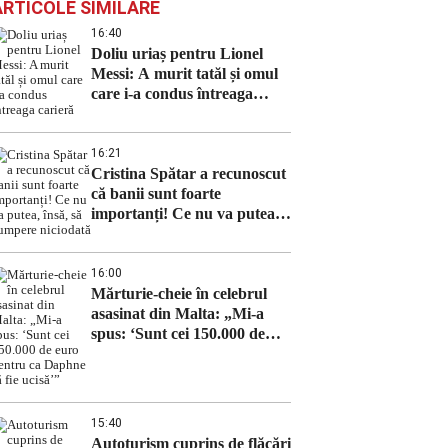
ARTICOLE SIMILARE
16:40
Doliu uriaș pentru Lionel
Messi: A murit tatăl și omul
care i-a condus întreaga
carieră
16:21
Cristina Spătar a recunoscut
că banii sunt foarte
importanți! Ce nu va putea,
însă, să cumpere niciodată
16:00
Mărturie-cheie în celebrul
asasinat din Malta: „Mi-a
spus: ‘Sunt cei 150.000 de
euro pentru ca Daphne să fie
ucisă’”
15:40
Autoturism cuprins de flăcări