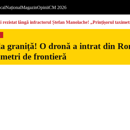
cal
Național
Magazin
Opinii
CM 2026
rezistat lângă infractorul Ștefan Manolache! „Prințișorul taximetri
s
la graniță! O dronă a intrat din Ro
 metri de frontieră