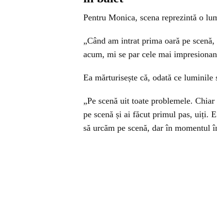
Pentru Monica, scena reprezintă o lum
„Când am intrat prima oară pe scenă, 
acum, mi se par cele mai impresionant
Ea mărturisește că, odată ce luminile s
„Pe scenă uit toate problemele. Chiar 
pe scenă și ai făcut primul pas, uiți. 
să urcăm pe scenă, dar în momentul în c