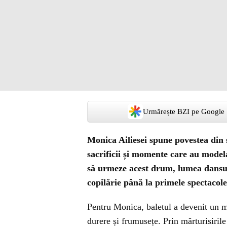
Urmărește BZI pe Google
Monica Ailiesei spune povestea din s
sacrificii și momente care au modelat
să urmeze acest drum, lumea dansulu
copilărie până la primele spectacole
Pentru Monica, baletul a devenit un m
durere și frumusețe. Prin mărturisirile