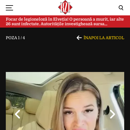
Focar de legioneloză în Elveția! O persoană a murit, iar alte
26 sunt infectate. Autoritățile investighează sursa
contaminării
POZA
1
/
4
ÎNAPOI LA ARTICOL