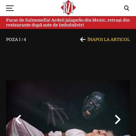
Focar de Salmonella! Ardeii jalapeño din Mexic, retrași din
restaurante după sute de îmbolnăviri
POZA
1
/
4
ÎNAPOI LA ARTICOL