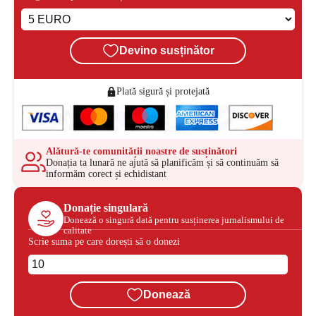
Devino susținător
Plată sigură și protejată
Alătură-te comunității noastre de susținători
Donația ta lunară ne ajută să planificăm și să continuăm să
informăm corect și echidistant
Donație singulară
Donează o singură dată pentru susținerea jurnalismului de
calitate
Scrie suma pe care dorești să o donezi
Donează