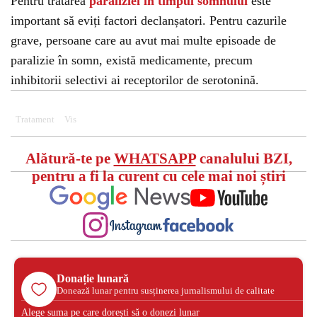
Pentru tratarea
paraliziei în timpul somnului
este
important să eviți factori declanșatori. Pentru cazurile
grave, persoane care au avut mai multe episoade de
paralizie în somn, există medicamente, precum
inhibitorii selectivi ai receptorilor de serotonină.
Tratament
Vis
Alătură-te pe
WHATSAPP
canalului BZI,
pentru a fi la curent cu cele mai noi știri
Donație lunară
Donează lunar pentru susținerea jurnalismului de calitate
Alege suma pe care dorești să o donezi lunar