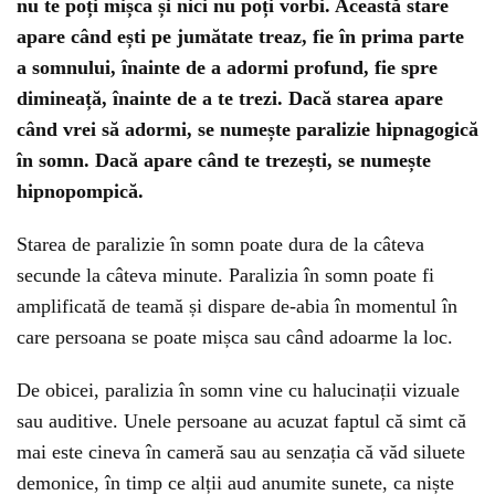
nu te poți mișca și nici nu poți vorbi. Această stare
apare când ești pe jumătate treaz, fie în prima parte
a somnului, înainte de a adormi profund, fie spre
dimineață, înainte de a te trezi. Dacă starea apare
când vrei să adormi, se numește paralizie hipnagogică
în somn. Dacă apare când te trezești, se numește
hipnopompică.
Starea de paralizie în somn poate dura de la câteva
secunde la câteva minute. Paralizia în somn poate fi
amplificată de teamă și dispare de-abia în momentul în
care persoana se poate mișca sau când adoarme la loc.
De obicei, paralizia în somn vine cu halucinații vizuale
sau auditive. Unele persoane au acuzat faptul că simt că
mai este cineva în cameră sau au senzația că văd siluete
demonice, în timp ce alții aud anumite sunete, ca niște