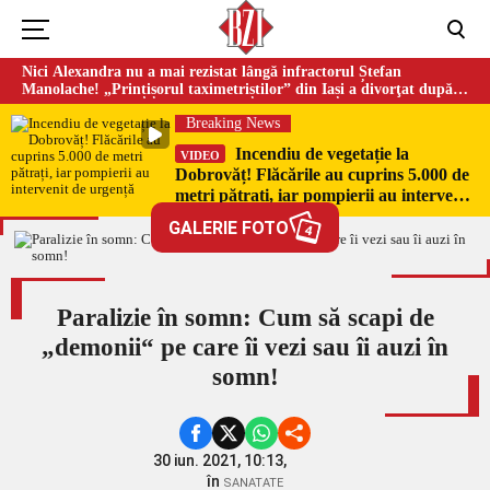
Nici Alexandra nu a mai rezistat lângă infractorul Ștefan
Manolache! „Prințișorul taximetriștilor” din Iași a divorţat după
doi ani de căsnicie
Breaking News
Incendiu de vegetație la
VIDEO
Dobrovăț! Flăcările au cuprins 5.000 de
metri pătrați, iar pompierii au intervenit
de urgență
GALERIE FOTO
4
Paralizie în somn: Cum să scapi de
„demonii“ pe care îi vezi sau îi auzi în
somn!
30 iun. 2021, 10:13,
în
SANATATE