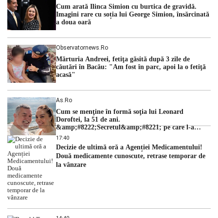
cu una dintre cele mai dificile perioade din punct de vedere
Cum arată Ilinca Simion cu burtica de gravidă.
hidrologic din ultimii ani. Lipsa […]
Imagini rare cu soția lui George Simion, însărcinată
a doua oară
Observatornews.ro
Mărturia Andreei, fetiţa găsită după 3 zile de
căutări în Bacău: "Am fost în parc, apoi la o fetiţă
acasă"
As.ro
Cum se menţine în formă soţia lui Leonard
Doroftei, la 51 de ani.
&amp;#8222;Secretul&amp;#8221; pe care l-a
dezvăluit
17:40
Decizie de ultimă oră a Agenției Medicamentului!
Două medicamente cunoscute, retrase temporar de
la vânzare