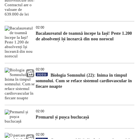
02:00
Bacalaureatul de toamnă începe la Iași! Peste 1.200
de absolvenți își încearcă din nou norocul
02:00
FOTO
Biologia Somnului (22): Inima în timpul
somnului. Cum se reface sistemul cardiovascular în
fiecare noapte
02:00
Premarul și pușca buclucașă
02:00