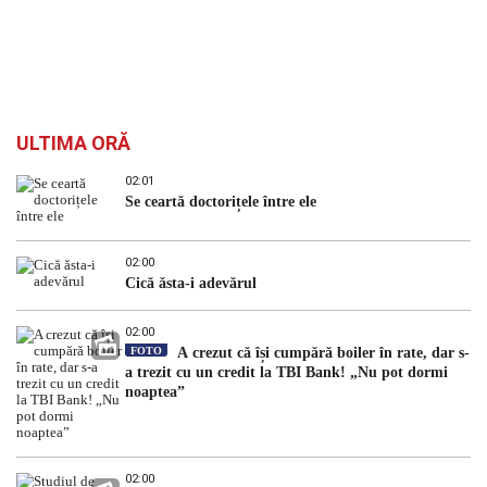
ULTIMA ORĂ
02:01
Se ceartă doctorițele între ele
02:00
Cică ăsta-i adevărul
02:00
FOTO
A crezut că își cumpără boiler în rate, dar s-
a trezit cu un credit la TBI Bank! „Nu pot dormi
noaptea”
02:00