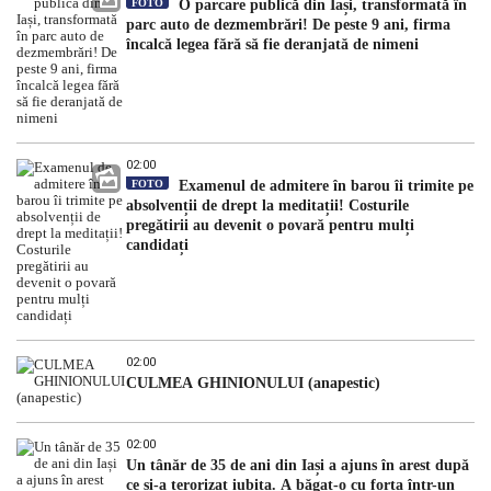
FOTO
O parcare publică din Iași, transformată în
parc auto de dezmembrări! De peste 9 ani, firma
încalcă legea fără să fie deranjată de nimeni
02:00
FOTO
Examenul de admitere în barou îi trimite pe
absolvenții de drept la meditații! Costurile
pregătirii au devenit o povară pentru mulți
candidați
02:00
CULMEA GHINIONULUI (anapestic)
02:00
Un tânăr de 35 de ani din Iași a ajuns în arest după
ce și-a terorizat iubita. A băgat-o cu forța într-un