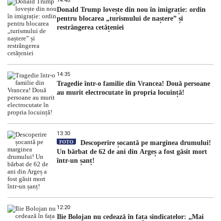
14:40
Donald Trump lovește din nou în imigrație: ordin
pentru blocarea „turismului de naștere” și
restrângerea cetățeniei
14:35
Tragedie într-o familie din Vrancea! Două persoane
au murit electrocutate în propria locuință!
13:30
FOTO
Descoperire șocantă pe marginea drumului!
Un bărbat de 62 de ani din Argeș a fost găsit mort
într-un șanț!
12:20
Ilie Bolojan nu cedează în fața sindicatelor: „Mai