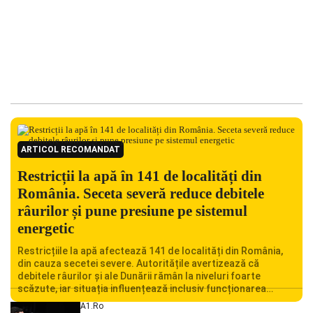
ARTICOL RECOMANDAT
Restricții la apă în 141 de localități din
România. Seceta severă reduce debitele
râurilor și pune presiune pe sistemul
energetic
Restricțiile la apă afectează 141 de localități din România,
din cauza secetei severe. Autoritățile avertizează că
debitele râurilor și ale Dunării rămân la niveluri foarte
scăzute, iar situația influențează inclusiv funcționarea
Centralei Nucleare de la Cernavodă. România se confruntă
A1.ro