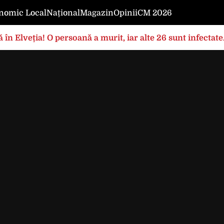
nomic Local
Național
Magazin
Opinii
CM 2026
 în Elveția! O persoană a murit, iar alte 26 sunt infectat