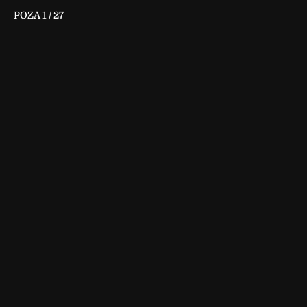
POZA
1
/
27