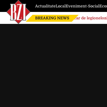
Actualitate
Local
Eveniment-Social
Eco
BREAKING NEWS
Focar de legioneloză