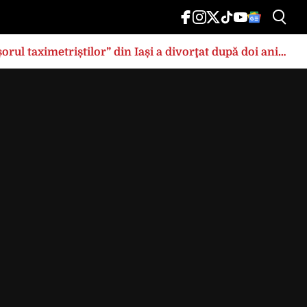
rul taximetriștilor” din Iași a divorţat după doi ani