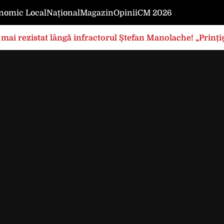
nomic Local
Național
Magazin
Opinii
CM 2026
mai rezistat lângă infractorul Ștefan Manolache! „Prințișo