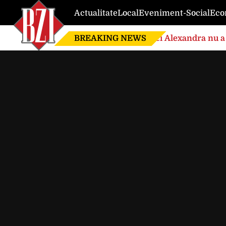
Actualitate
Local
Eveniment-Social
Eco
BREAKING NEWS
Nici Alexandra nu a 
de căsnicie