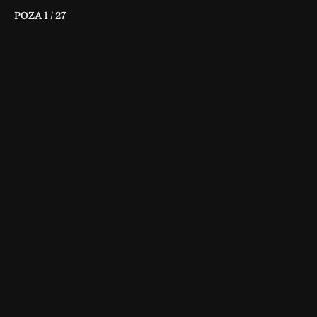
POZA
1
/
27