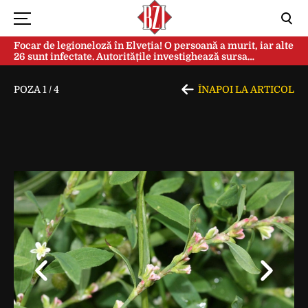
Focar de legioneloză în Elveția! O persoană a murit, iar alte
26 sunt infectate. Autoritățile investighează sursa
contaminării
POZA
1
/
4
ÎNAPOI LA ARTICOL