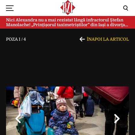
Nici Alexandra nu a mai rezistat lângă infractorul Ștefan
Manolache! „Prințișorul taximetriștilor” din Iași a divorţat
după doi ani de căsnicie
POZA
1
/
4
ÎNAPOI LA ARTICOL