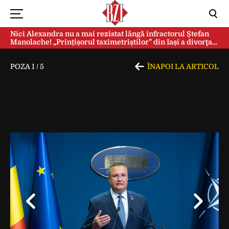
Nici Alexandra nu a mai rezistat lângă infractorul Ștefan
Manolache! „Prințișorul taximetriștilor” din Iași a divorţat
după doi ani de căsnicie
POZA
1
/
5
ÎNAPOI LA ARTICOL