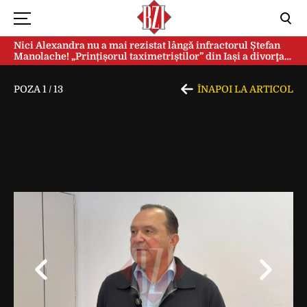
Nici Alexandra nu a mai rezistat lângă infractorul Ștefan
Manolache! „Prințișorul taximetriștilor” din Iași a divorţat
după doi ani de căsnicie
POZA
1
/
13
ÎNAPOI LA ARTICOL