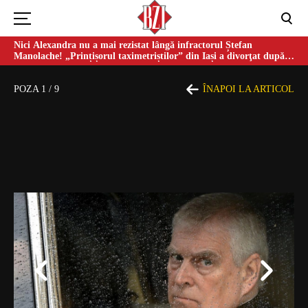
Nici Alexandra nu a mai rezistat lângă infractorul Ștefan
Manolache! „Prințișorul taximetriștilor” din Iași a divorţat după
doi ani de căsnicie
POZA
1
/
9
ÎNAPOI LA ARTICOL