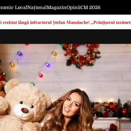
nomic Local
Național
Magazin
Opinii
CM 2026
rezistat lângă infractorul Ștefan Manolache! „Prințișorul taximetri