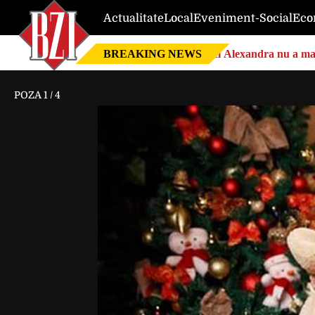
Actualitate
Local
Eveniment-Social
Eco
BREAKING NEWS
Nici Alexandra nu a mai 
POZA
1
/
4