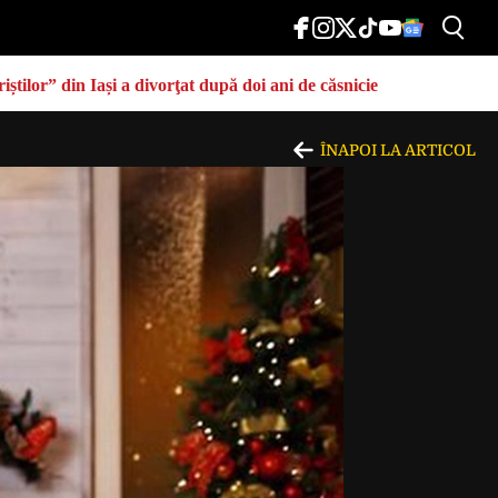
știlor” din Iași a divorţat după doi ani de căsnicie
ÎNAPOI LA ARTICOL