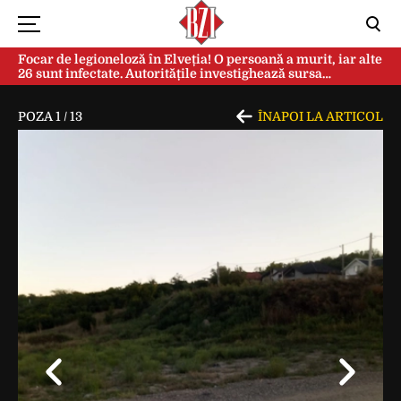
Focar de legioneloză în Elveția! O persoană a murit, iar alte
26 sunt infectate. Autoritățile investighează sursa
contaminării
POZA
1
/
13
ÎNAPOI LA ARTICOL