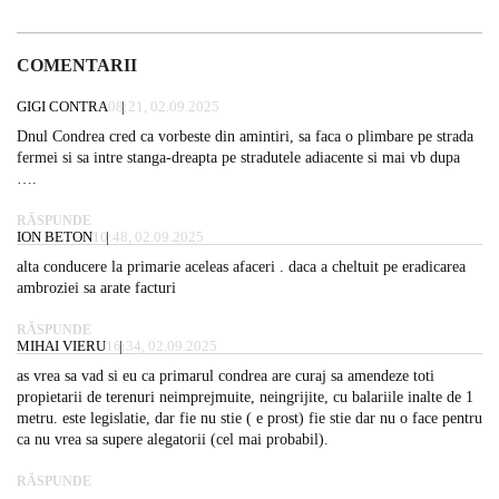
COMENTARII
GIGI CONTRA
08:21, 02.09.2025
Dnul Condrea cred ca vorbeste din amintiri, sa faca o plimbare pe strada
fermei si sa intre stanga-dreapta pe stradutele adiacente si mai vb dupa
….
RĂSPUNDE
ION BETON
10:48, 02.09.2025
alta conducere la primarie aceleas afaceri . daca a cheltuit pe eradicarea
ambroziei sa arate facturi
RĂSPUNDE
MIHAI VIERU
16:34, 02.09.2025
as vrea sa vad si eu ca primarul condrea are curaj sa amendeze toti
propietarii de terenuri neimprejmuite, neingrijite, cu balariile inalte de 1
metru. este legislatie, dar fie nu stie ( e prost) fie stie dar nu o face pentru
ca nu vrea sa supere alegatorii (cel mai probabil).
RĂSPUNDE