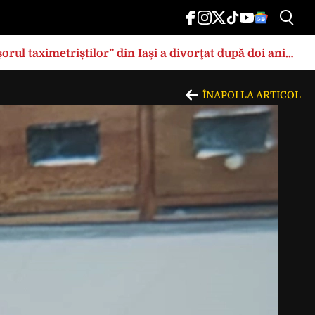
rul taximetriștilor” din Iași a divorţat după doi ani
ÎNAPOI LA ARTICOL