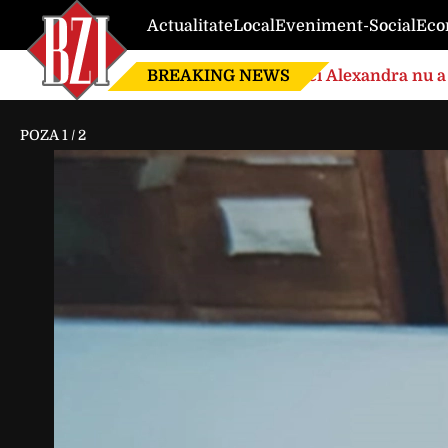
Actualitate
Local
Eveniment-Social
Eco
BREAKING NEWS
Nici Alexandra nu a 
de căsnicie
POZA
1
/
2