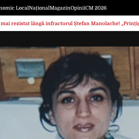
nomic Local
Național
Magazin
Opinii
CM 2026
mai rezistat lângă infractorul Ștefan Manolache! „Prințișo