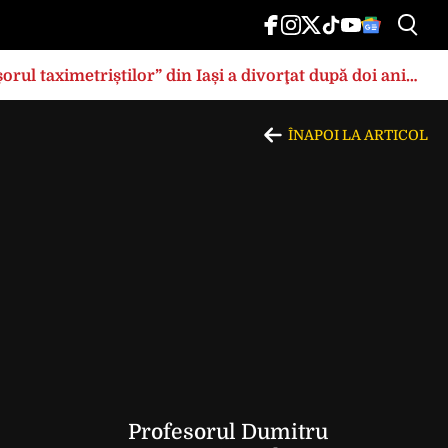
rul taximetriștilor” din Iași a divorţat după doi ani
ÎNAPOI LA ARTICOL
Profesorul Dumitru