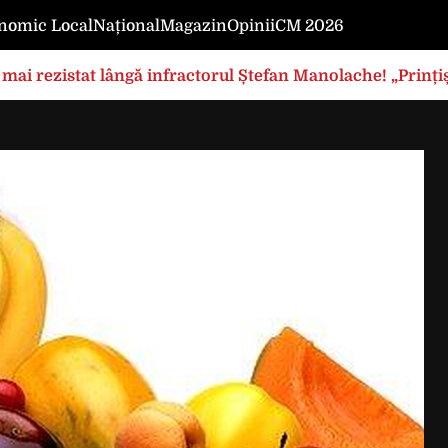
nomic Local
Național
Magazin
Opinii
CM 2026
mai rezistat lângă infractorul Ștefan Manolache! „Prințișo