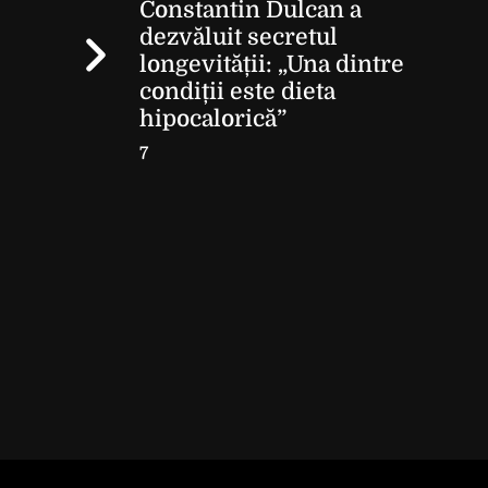
Constantin Dulcan a
dezvăluit secretul
longevității: „Una dintre
condiții este dieta
hipocalorică”
7