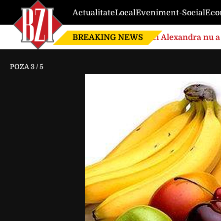
Actualitate
Local
Eveniment-Social
Eco
BREAKING NEWS
Nici Alexandra nu a 
de căsnicie
POZA
3
/
5